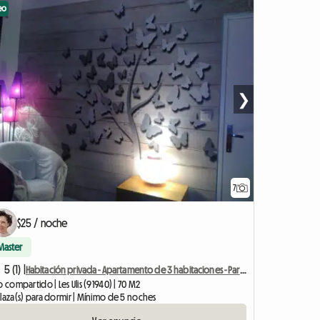
eo
❯
7
$25 / noche
Master
5 (1) |
Habitación privada - Apartamento de 3 habitaciones - Parking privado
o compartido | Les Ulis (91940) | 70 M2
plaza(s) para dormir | Mínimo de 5 noches