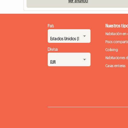
Ver anuncio
País
Nuestros tip
Habitación en 
Pisos compart
Divisa
Coliving
Habitaciones 
Casas enteras