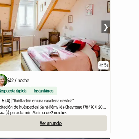
❯
32
$42 / noche
Respuesta rápida
Instantánea
5 (4) |
“Habitación en una casa llena de vida”.
Habitación de huéspedes | Saint-Rémy-lès-Chevreuse (78470) | 20 M2
laza(s) para dormir | Mínimo de 2 noches
Ver anuncio