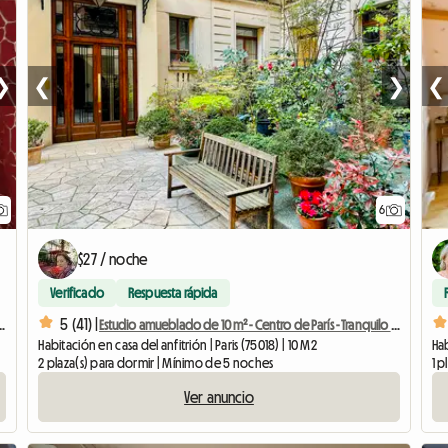
❯
❮
❯
❮
6
$27 / noche
Verificado
Respuesta rápida
5 (41) |
a estudiantes, pasantes o viajeros de negocios.
Estudio amueblado de 10 m² - Centro de París - Tranquilo y luminoso
Habitación en casa del anfitrión | Paris (75018) | 10 M2
2 plaza(s) para dormir | Mínimo de 5 noches
1 p
Ver anuncio