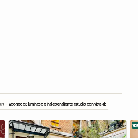
urt
›
Acogedor, luminoso e independiente estudio con vista abierta al jardín.
Víd