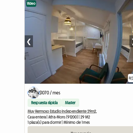
Vídeo
❮
8
$1070 / mes
Respuesta rápida
Master
Muy Hermoso Estudio Independiente 29m2,
Casa entera | Athis-Mons (91200) | 29 M2
1 plaza(s) para dormir | Mínimo de 1 mes