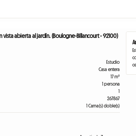
sta abierta al jardín. (Boulogne-Billancourt - 92100)
A
E
c
Estudio
c
Casa entera
17 m²
1 persona
1
267867
1 Cama(s) doble(s)