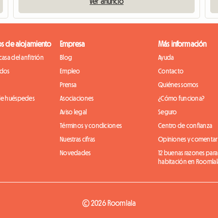
Ver anuncio
os de alojamiento
Empresa
Más información
casa del anfitrión
Blog
Ayuda
idos
Empleo
Contacto
Prensa
Quiénes somos
de huéspedes
Asociaciones
¿Cómo funciona?
Aviso legal
Seguro
Términos y condiciones
Centro de confianza
Nuestras cifras
Opiniones y comentar
Novedades
12 buenas razones para
habitación en Roomlal
© 2026 Roomlala