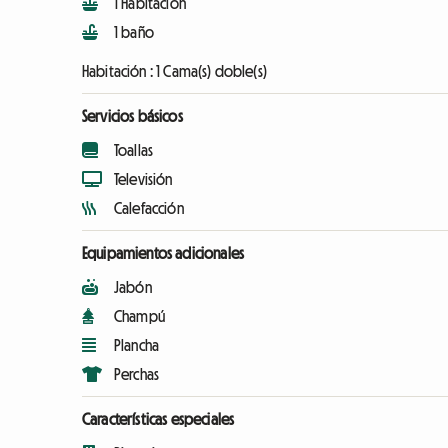
1 Habitación
1 baño
Habitación :
1 Cama(s) doble(s)
Servicios básicos
Toallas
Televisión
Calefacción
Equipamientos adicionales
Jabón
Champú
Plancha
Perchas
Características especiales