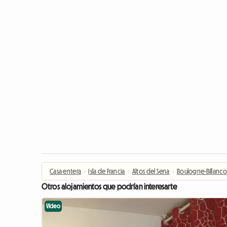
Casa entera
›
Isla de Francia
›
Altos del Sena
›
Boulogne-Billanco
Otros alojamientos que podrían interesarte
Vídeo