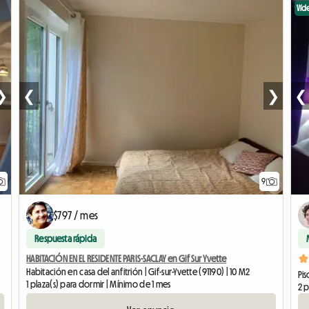
Víd
❯
❮
❯
❮
9
$797 / mes
Respuesta rápida
HABITACIÓN EN EL RESIDENTE PARIS-SACLAY en Gif Sur Yvette
Habitación en casa del anfitrión | Gif-sur-Yvette (91190) | 10 M2
Pis
1 plaza(s) para dormir | Mínimo de 1 mes
2 