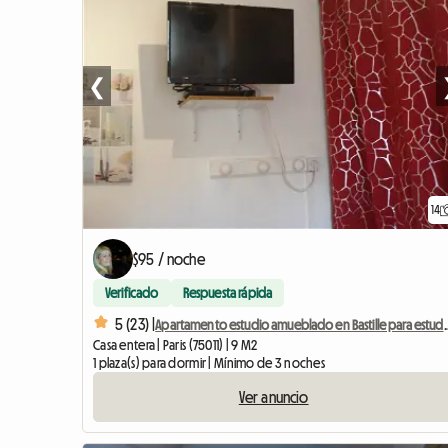
❮
14
$95 / noche
Verificado
Respuesta rápida
5 (23) |
Apartamento estudio amueblado en Bastille par
Casa entera | Paris (75011) | 9 M2
1 plaza(s) para dormir | Mínimo de 3 noches
Ver anuncio