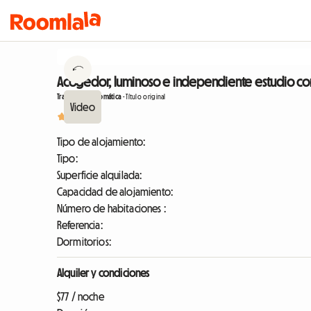
Acogedor, luminoso e independiente estudio con vi
Traducción automática
-
Título original
5
1
Tipo de alojamiento:
Tipo:
Superficie alquilada:
Capacidad de alojamiento:
Número de habitaciones :
Referencia:
Dormitorios:
Alquiler y condiciones
$77 / noche