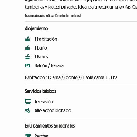
tumbonas y jacuzzi privado. Ideal para recargar energías. Ce
Traducción automática
-
Descripción original
Alojamiento
1 Habitación
1 baño
1 Baños
Balcón / Terraza
Habitación :
1 Cama(s) doble(s), 1 sofá cama, 1 Cuna
Servicios básicos
Televisión
Aire acondicionado
Equipamientos adicionales
Perchas