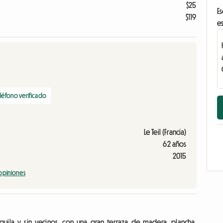
$25
Es
$119
es
léfono verificado
Le Teil (Francia)
62 años
2015
 opiniones
uila y sin vecinos, con una gran terraza de madera, plancha,