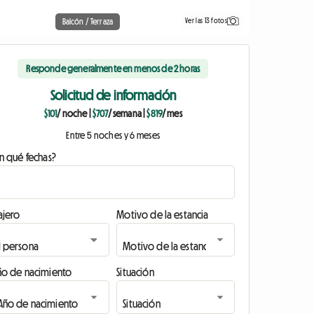
Ver las 13 fotos
Balcón / Terraza
Responde generalmente en menos de 2 horas
Solicitud de información
$101
/ noche
|
$707
/ semana
|
$819
/ mes
Entre 5 noches y 6 meses
n qué fechas?
ajero
Motivo de la estancia
ño de nacimiento
Situación