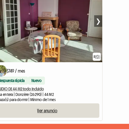
❯
8
$749 / mes
Respuesta rápida
Nuevo
TUDIO DE 44 M2 todo incluido
sa entera | Donzère (26290) | 44 M2
laza(s) para dormir | Mínimo de 1 mes
Ver anuncio