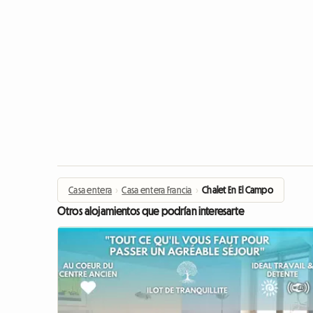
Casa entera
›
Casa entera Francia
›
Chalet En El Campo
Otros alojamientos que podrían interesarte