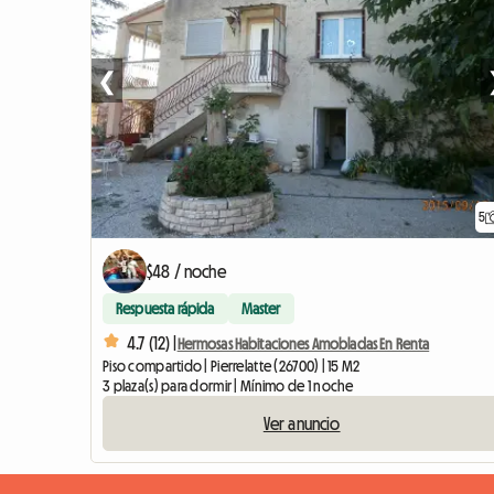
❮
5
$48 / noche
Respuesta rápida
Master
4.7 (12) |
Hermosas Habitaciones Amobladas En Renta
Piso compartido | Pierrelatte (26700) | 15 M2
3 plaza(s) para dormir | Mínimo de 1 noche
Ver anuncio