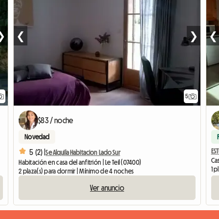
❯
❮
❯
❮
5
$83 / noche
Novedad
ES
5 (2) |
Se Alquila Habitacion Lado Sur
Ca
Habitación en casa del anfitrión | Le Teil (07400)
1 p
2 plaza(s) para dormir | Mínimo de 4 noches
Ver anuncio