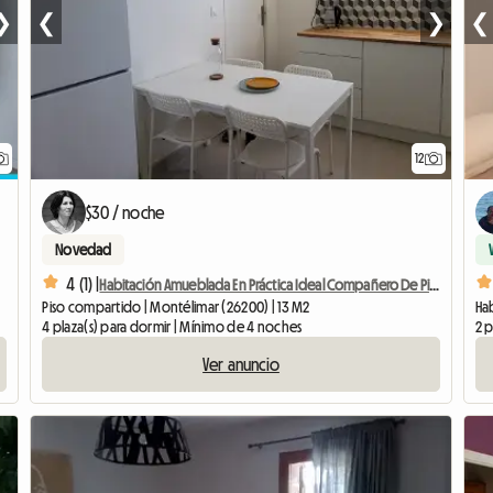
❯
❮
❯
❮
12
$30 / noche
Novedad
4 (1) |
Habitación Amueblada En Práctica Ideal Compañero De Piso, Estudiante
Piso compartido | Montélimar (26200) | 13 M2
Hab
4 plaza(s) para dormir | Mínimo de 4 noches
2 p
Ver anuncio