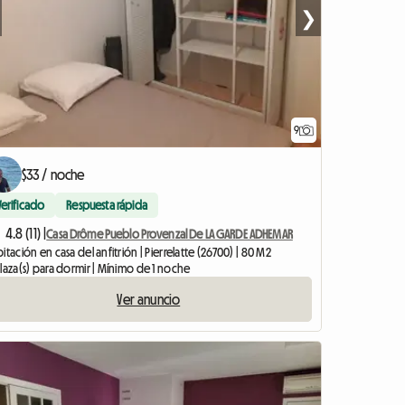
❯
9
$33 / noche
Verificado
Respuesta rápida
4.8 (11) |
Casa Drôme Pueblo Provenzal De LA GARDE ADHEMAR
itación en casa del anfitrión | Pierrelatte (26700) | 80 M2
laza(s) para dormir | Mínimo de 1 noche
Ver anuncio