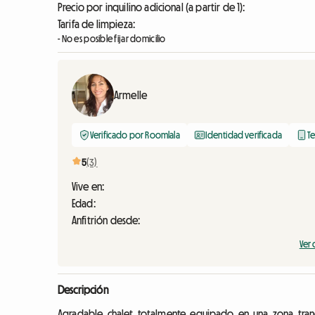
Precio por inquilino adicional (a partir de 1):
Tarifa de limpieza:
- No es posible fijar domicilio
Armelle
Verificado por Roomlala
Identidad verificada
Te
5
(3)
Vive en:
Edad:
Anfitrión desde:
Ver
Descripción
Agradable chalet totalmente equipado en una zona tranq