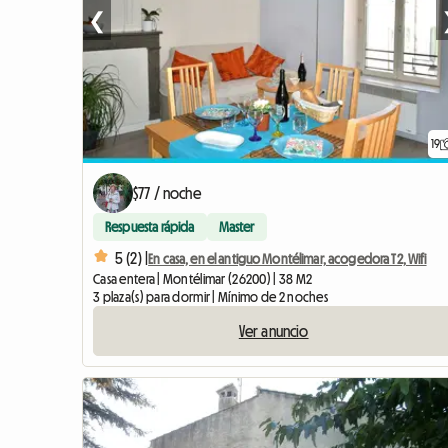
❮
19
$77 / noche
Respuesta rápida
Master
5 (2) |
En casa, en el antiguo Montélimar, acogedora T2, Wifi
Casa entera | Montélimar (26200) | 38 M2
3 plaza(s) para dormir | Mínimo de 2 noches
Ver anuncio