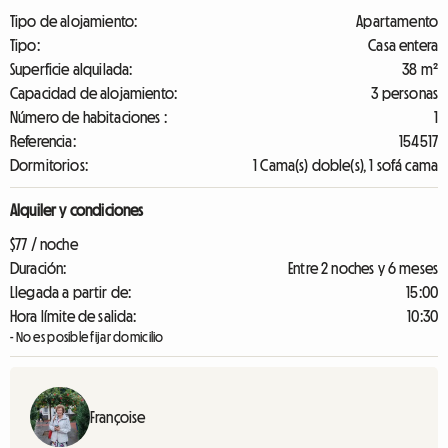
Tipo de alojamiento:
Apartamento
Tipo:
Casa entera
Superficie alquilada:
38 m²
Capacidad de alojamiento:
3 personas
Número de habitaciones :
1
Referencia:
154517
Dormitorios:
1 Cama(s) doble(s), 1 sofá cama
Alquiler y condiciones
$77 / noche
Duración:
Entre 2 noches y 6 meses
Llegada a partir de:
15:00
Hora límite de salida:
10:30
- No es posible fijar domicilio
Françoise