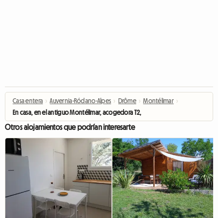
Casa entera
›
Auvernia-Ródano-Alpes
›
Drôme
›
Montélimar
›
En casa, en el antiguo Montélimar, acogedora T2, Wifi
Otros alojamientos que podrían interesarte