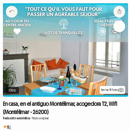
Ver las 19 fotos
Otro
En casa, en el antiguo Montélimar, acogedora T2, Wifi
(Montélimar - 26200)
Traducción automática
-
Título original
5
2