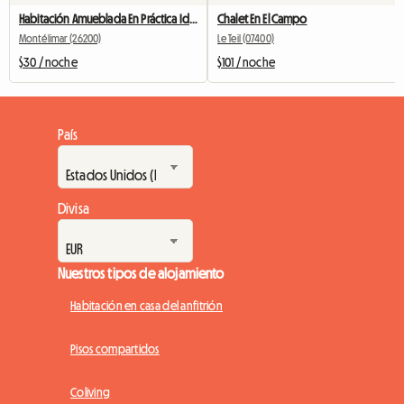
Habitación Amueblada En Práctica Ideal Compañero De Piso, Estudiante
Chalet En El Campo
Montélimar (26200)
Le Teil (07400)
$30 / noche
$101 / noche
País
Divisa
Nuestros tipos de alojamiento
Habitación en casa del anfitrión
Pisos compartidos
Coliving