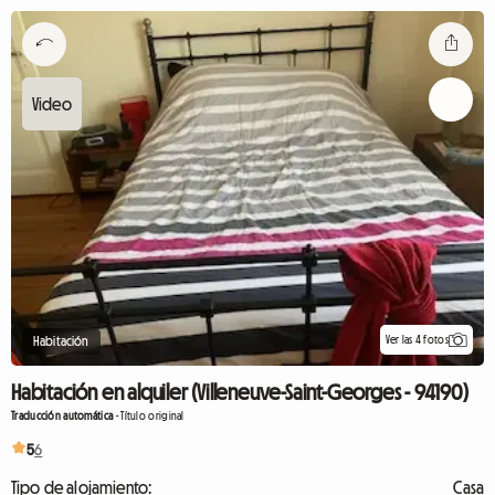
Ver las 4 fotos
Habitación
Habitación en alquiler (Villeneuve-Saint-Georges - 94190)
Traducción automática
-
Título original
5
6
Tipo de alojamiento:
Casa