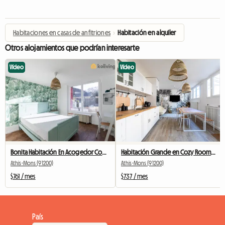
Habitaciones en casas de anfitriones
›
Habitación en alquiler
Otros alojamientos que podrían interesarte
Vídeo
Vídeo
Bonita Habitación En Acogedor Compañero De Cuarto # 2
Habitación Grande en Cozy Roommate # 5 Nueva York cerca de Olry
Athis-Mons (91200)
Athis-Mons (91200)
$761 / mes
$737 / mes
País