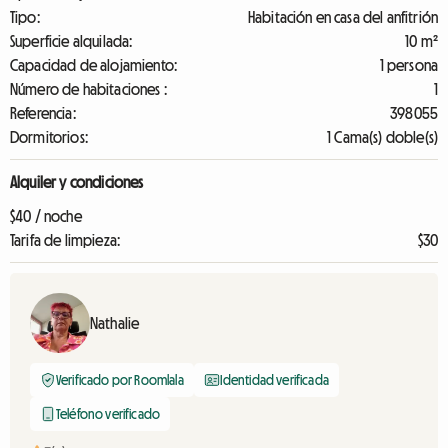
Tipo:
Habitación en casa del anfitrión
Superficie alquilada:
10 m²
Capacidad de alojamiento:
1 persona
Número de habitaciones :
1
Referencia:
398055
Dormitorios:
1 Cama(s) doble(s)
Alquiler y condiciones
$40 / noche
Tarifa de limpieza:
$30
Nathalie
Verificado por Roomlala
Identidad verificada
Teléfono verificado