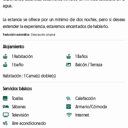
agua.
La estancia se ofrece por un mínimo de dos noches, pero si deseas
extender la experiencia, estaremos encantados de hablarlo.
Traducción automática
-
Descripción original
Alojamiento
1 Habitación
1 Baños
1 baño
Balcón / Terraza
Habitación :
1 Cama(s) doble(s)
Servicios básicos
Toallas
Calefacción
Sábanas
Armario/Cómoda
Televisión
Internet
Aire acondicionado