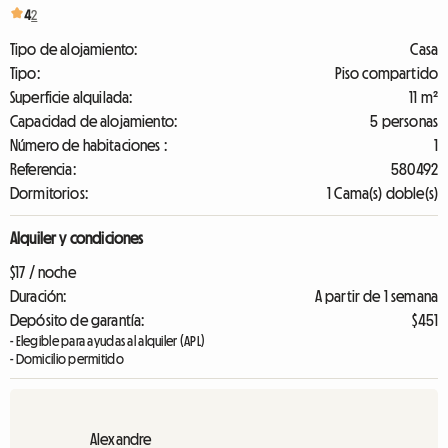
4
2
Tipo de alojamiento:
Casa
Tipo:
Piso compartido
Superficie alquilada:
11 m²
Capacidad de alojamiento:
5 personas
Número de habitaciones :
1
Referencia:
580492
Dormitorios:
1 Cama(s) doble(s)
Alquiler y condiciones
$17 / noche
Duración:
A partir de 1 semana
Depósito de garantía:
$451
- Elegible para ayudas al alquiler (APL)
- Domicilio permitido
Alexandre