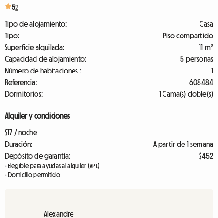
5
2
Tipo de alojamiento:
Casa
Tipo:
Piso compartido
Superficie alquilada:
11 m²
Capacidad de alojamiento:
5 personas
Número de habitaciones :
1
Referencia:
608484
Dormitorios:
1 Cama(s) doble(s)
Alquiler y condiciones
$17 / noche
Duración:
A partir de 1 semana
Depósito de garantía:
$452
- Elegible para ayudas al alquiler (APL)
- Domicilio permitido
Alexandre