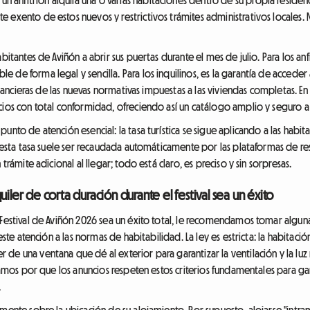
 exento de estos nuevos y restrictivos trámites administrativos locales. 
abitantes de Aviñón a abrir sus puertas durante el mes de julio. Para los a
 de forma legal y sencilla. Para los inquilinos, es la garantía de acceder
 financieras de las nuevas normativas impuestas a las viviendas completas
cios con total conformidad, ofreciendo así un catálogo amplio y seguro a 
nto de atención esencial: la tasa turística se sigue aplicando a las habita
s, esta tasa suele ser recaudada automáticamente por las plataformas de 
trámite adicional al llegar; todo está claro, es preciso y sin sorpresas.
iler de corta duración durante el festival sea un éxito
 Festival de Aviñón 2026 sea un éxito total, le recomendamos tomar alguna
reste atención a las normas de habitabilidad. La ley es estricta: la habitac
de una ventana que dé al exterior para garantizar la ventilación y la luz
velamos por que los anuncios respeten estos criterios fundamentales para
.
mente sobre la ubicación de su alojamiento. Por supuesto, alojarse "intram