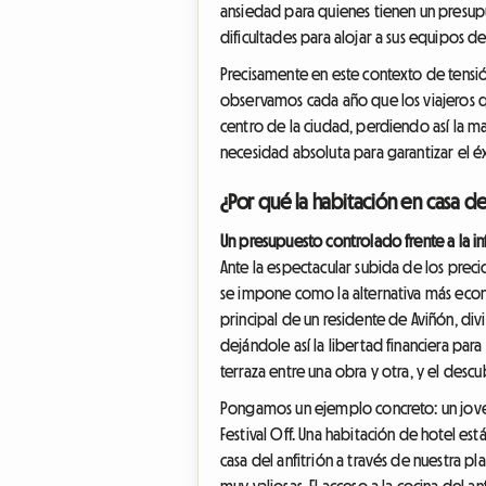
ansiedad para quienes tienen un presupu
dificultades para alojar a sus equipos d
Precisamente en este contexto de tensión
observamos cada año que los viajeros 
centro de la ciudad, perdiendo así la mag
necesidad absoluta para garantizar el éxi
¿Por qué la habitación en casa d
Un presupuesto controlado frente a la in
Ante la espectacular subida de los precio
se impone como la alternativa más económ
principal de un residente de Aviñón, di
dejándole así la libertad financiera par
terraza entre una obra y otra, y el des
Pongamos un ejemplo concreto: un joven
Festival Off. Una habitación de hotel est
casa del anfitrión a través de nuestra p
muy valiosas. El acceso a la cocina del a