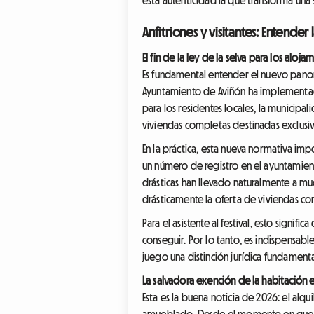
Anfitriones y visitantes: Entende
El fin de la ley de la selva para los alo
Es fundamental entender el nuevo panoram
Ayuntamiento de Aviñón ha implementado 
para los residentes locales, la municipal
viviendas completas destinadas exclusiv
En la práctica, esta nueva normativa im
un número de registro en el ayuntamient
drásticas han llevado naturalmente a mu
drásticamente la oferta de viviendas co
Para el asistente al festival, esto signi
conseguir. Por lo tanto, es indispensable
juego una distinción jurídica fundamenta
La salvadora exención de la habitación e
Esta es la buena noticia de 2026: el alq
amueblado. Desde el momento en que un a