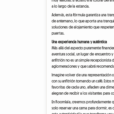
a lo largo de la estancia.
Además, esta fórmula garantiza una trans
de antemano, lo que aporta una tranqui
soluciones de alojamiento que respeten 
puertas.
Una experiencia humana y auténtica
Más allá del aspecto puramente financier
aventura social, un lugar de encuentro y 
anfitrión no es un simple recepcionista
aglomeraciones y que sabrá recomendar
Imagine volver de una representación 
con su anfitrión tomando un café. Esto
favoritas de cada uno, añaden una dimens
alegran de recibir a los visitantes para
En Roomlala, creemos profundamente que 
solo reservar una cama para dormir, es c
esta autenticidad la que transforma una