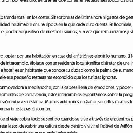
parencia total en los costes. Sin sorpresas de última hora ni gastos de ges
lidad inestimable en una época en la que cada euro cuenta. En Roomlala
el poder adquisitivo de nuestros usuarios, a la vez que remuneramos just
o, optar por una habitación en casa del anfitrión es elegir lo humano. El F
de intercambio. Alojarse con un residente local significa disfrutar de una i
 de hotel; es un habitante que conoce su ciudad como la palma de su mano,
le ese pequeño restaurante escondido que los turistas ignoran.
conmovedora a medianoche, con la cabeza llena de emociones, y poder c
s momentos de convivencia, estos intercambios espontáneos sobre la prog
ión extra a su estancia. Muchos anfitriones en Aviñón son ellos mismos fer
 compartir esta pasión común.
el viaje cobra todo su sentido cuando se vive a través de encuentros pe
rear lazos, descubrir una cultura desde dentro y vivir el Festival de Aviñó
 simple estancia en un recuerdo imborrable.