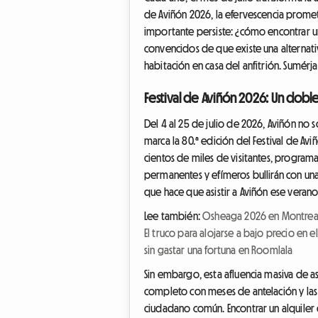
de Aviñón 2026, la efervescencia promet
importante persiste: ¿cómo encontrar u
convencidos de que existe una alternati
habitación en casa del anfitrión. Sumérja
Festival de Aviñón 2026: Un dobl
Del 4 al 25 de julio de 2026, Aviñón no
marca la 80.ª edición del Festival de Avi
cientos de miles de visitantes, programa
permanentes y efímeros bullirán con una
que hace que asistir a Aviñón ese veran
Lee también:
Osheaga 2026 en Montreal:
El truco para alojarse a bajo precio en 
sin gastar una fortuna en Roomlala
Sin embargo, esta afluencia masiva de asi
completo con meses de antelación y las t
ciudadano común. Encontrar un alquiler d