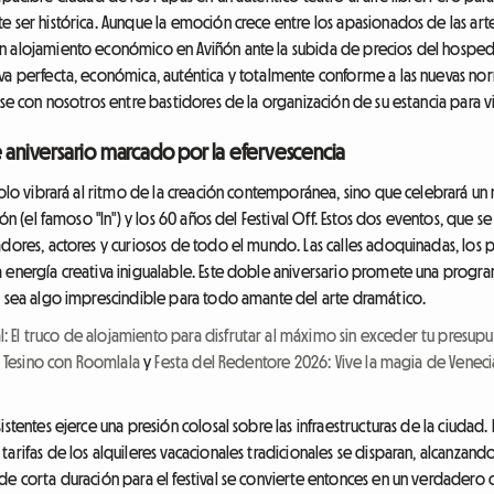
e ser histórica. Aunque la emoción crece entre los apasionados de las art
n alojamiento económico en Aviñón ante la subida de precios del hosped
va perfecta, económica, auténtica y totalmente conforme a las nuevas norm
se con nosotros entre bastidores de la organización de su estancia para vivir
e aniversario marcado por la efervescencia
 solo vibrará al ritmo de la creación contemporánea, sino que celebrará u
ñón (el famoso "In") y los 60 años del Festival Off. Estos dos eventos, que 
dores, actores y curiosos de todo el mundo. Las calles adoquinadas, los pa
 energía creativa inigualable. Este doble aniversario promete una progra
o sea algo imprescindible para todo amante del arte dramático.
 El truco de alojamiento para disfrutar al máximo sin exceder tu presup
el Tesino con Roomlala
y
Festa del Redentore 2026: Vive la magia de Venecia
stentes ejerce una presión colosal sobre las infraestructuras de la ciudad. 
arifas de los alquileres vacacionales tradicionales se disparan, alcanzando
e corta duración para el festival se convierte entonces en un verdadero c