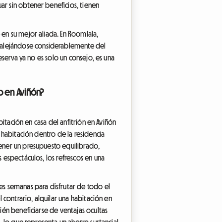
ar sin obtener beneficios, tienen
 en su mejor aliada. En Roomlala,
 alejándose considerablemente del
eserva ya no es solo un consejo, es una
o en Aviñón?
bitación en casa del anfitrión en Aviñón
a habitación dentro de la residencia
tener un presupuesto equilibrado,
s espectáculos, los refrescos en una
s semanas para disfrutar de todo el
l contrario, alquilar una habitación en
bién beneficiarse de ventajas ocultas
s, lo que representa un ahorro sustancial