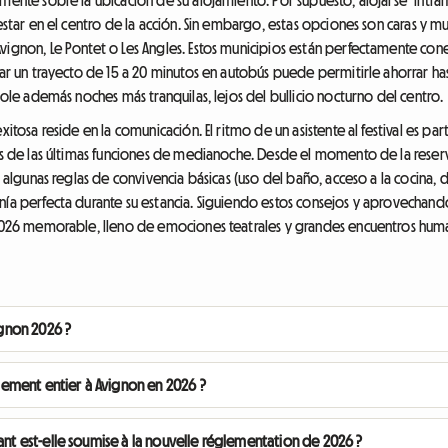
 estar en el centro de la acción. Sin embargo, estas opciones son caras y m
vignon, Le Pontet o Les Angles. Estos municipios están perfectamente co
tar un trayecto de 15 a 20 minutos en autobús puede permitirle ahorrar ha
ndole además noches más tranquilas, lejos del bullicio nocturno del centro.
itosa reside en la comunicación. El ritmo de un asistente al festival es part
ués de las últimas funciones de medianoche. Desde el momento de la reserva
s algunas reglas de convivencia básicas (uso del baño, acceso a la cocina, di
nía perfecta durante su estancia. Siguiendo estos consejos y aprovechand
 2026 memorable, lleno de emociones teatrales y grandes encuentros humano
ignon 2026 ?
logement entier à Avignon en 2026 ?
ant est-elle soumise à la nouvelle réglementation de 2026 ?