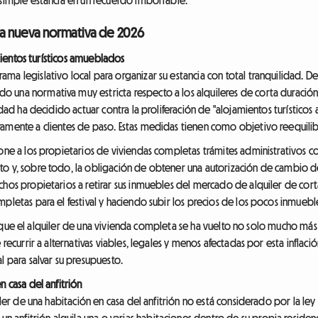
r la nueva normativa de 2026
jamientos turísticos amueblados
a legislativo local para organizar su estancia con total tranquilidad. De
una normativa muy estricta respecto a los alquileres de corta duración.
idad ha decidido actuar contra la proliferación de "alojamientos turísticos 
amente a clientes de paso. Estas medidas tienen como objetivo reequilib
pone a los propietarios de viviendas completas trámites administrativos c
o y, sobre todo, la obligación de obtener una autorización de cambio de 
chos propietarios a retirar sus inmuebles del mercado de alquiler de cort
mpletas para el festival y haciendo subir los precios de los pocos inmueb
fica que el alquiler de una vivienda completa se ha vuelto no solo mucho más
 recurrir a alternativas viables, legales y menos afectadas por esta inflac
l para salvar su presupuesto.
n casa del anfitrión
uiler de una habitación en casa del anfitrión no está considerado por la le
nfitrión alquila una o varias habitaciones dentro de su propia residenci