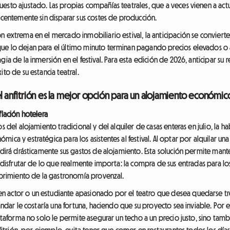
esto ajustado. Las propias compañías teatrales, que a veces vienen a actu
ecentemente sin disparar sus costes de producción.
 extrema en el mercado inmobiliario estival, la anticipación se convierte
que lo dejan para el último minuto terminan pagando precios elevados o
ia de la inmersión en el festival. Para esta edición de 2026, anticipar su r
to de su estancia teatral.
el anfitrión es la mejor opción para un alojamiento económic
flación hotelera
s del alojamiento tradicional y del alquiler de casas enteras en julio, la ha
ica y estratégica para los asistentes al festival. Al optar por alquilar un
vidirá drásticamente sus gastos de alojamiento. Esta solución permite man
a disfrutar de lo que realmente importa: la compra de sus entradas para lo
cubrimiento de la gastronomía provenzal.
 actor o un estudiante apasionado por el teatro que desea quedarse tre
ándar le costaría una fortuna, haciendo que su proyecto sea inviable. Por e
lataforma no solo le permite asegurar un techo a un precio justo, sino tam
nfitrión, por ejemplo, evita tener que comer en restaurantes todos los día