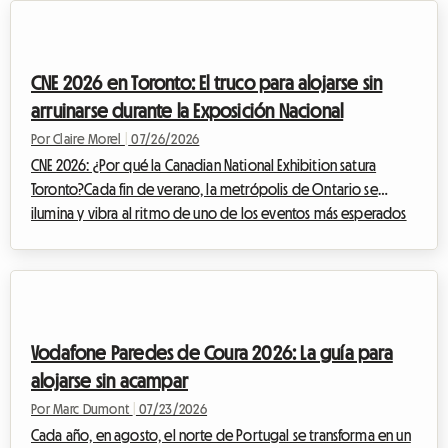
plantea un desafío importante: encontrar alojamiento
asequible. Ante unos hoteles completos con meses de
antelación y unas tarifas que se disparan, en Roomlala le
CNE 2026 en Toronto: El truco para alojarse sin
ofrecemos una alternativ...
arruinarse durante la Exposición Nacional
Por Claire Morel
|
07/26/2026
CNE 2026: ¿Por qué la Canadian National Exhibition satura
Toronto?Cada fin de verano, la metrópolis de Ontario se
ilumina y vibra al ritmo de uno de los eventos más esperados
de América del Norte. La Canadian National Exhibition,
cariñosamente apodada "The Ex", es la cita imprescindible que
marca la transición entre los cálidos días de verano y el regreso
a la rutina. Para la edición de la CNE 2026, que se llevará a cabo
del 21 de agosto al 7 de septiembre de 2026 en el Exhibition
Vodafone Paredes de Coura 2026: La guía para
Place de Toron...
alojarse sin acampar
Por Marc Dumont
|
07/23/2026
Cada año, en agosto, el norte de Portugal se transforma en un