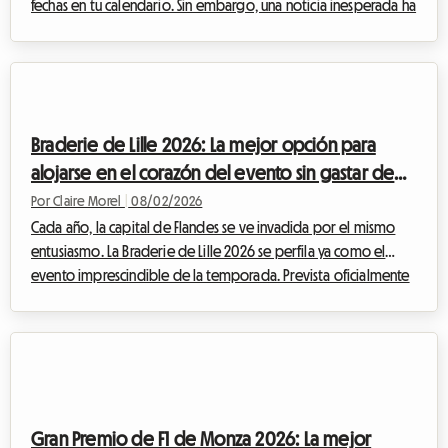
fechas en tu calendario. Sin embargo, una noticia inesperada ha
alterado el calendario cultural belga. Ante esta situación, en
Roomlala hemos decidido reinventar tu estancia. Aunque el
evento oficial no se llevará a cabo, la capital belga rebosa de
tesoros permanentes para los apasionados del noveno arte.
Este artículo te explica cómo transformar esta decepción en
Braderie de Lille 2026: La mejor opción para
una oportuni...
alojarse en el corazón del evento sin gastar de
más
Por Claire Morel
|
08/02/2026
Cada año, la capital de Flandes se ve invadida por el mismo
entusiasmo. La Braderie de Lille 2026 se perfila ya como el
evento imprescindible de la temporada. Prevista oficialmente
desde el sábado 5 de septiembre a las 8:00 hasta el domingo
6 de septiembre a las 18:00, esta gran fiesta popular
transformará la metrópoli de Lille en un inmenso mercado al
aire libre. Pero un evento excepcional significa también una
afluencia masiva de visitantes. Encontrar un lugar donde dormir
se convierte rápidam...
Gran Premio de F1 de Monza 2026: La mejor