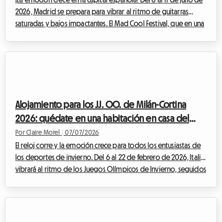
2026, Madrid se prepara para vibrar al ritmo de guitarras
saturadas y bajos impactantes. El Mad Cool Festival, que en una
década se ha convertido en uno de los eventos musicales más
prestigiosos de Europa, celebra su 10ª edición con un cartel
que quita el aliento. Sin embargo, tras la emoción de ver a tus
ídolos en el escenario, una realidad brutal golpea
rápidamente a los asistentes: la búsqueda de alojamiento.
Encontrar un aloja...
Alojamiento para los JJ. OO. de Milán-Cortina
2026: quédate en una habitación en casa del
anfitrión para vivir el evento sin gastar de más
Por Claire Morel
|
07/07/2026
El reloj corre y la emoción crece para todos los entusiastas de
los deportes de invierno. Del 6 al 22 de febrero de 2026, Italia
vibrará al ritmo de los Juegos Olímpicos de Invierno, seguidos
muy de cerca por los Juegos Paralímpicos del 6 al 15 de marzo
de 2026. Si bien el espectáculo promete ser grandioso en las
pistas y en las pistas de hielo, la preparación del viaje puede
convertirse rápidamente en un rompecabezas financiero. A