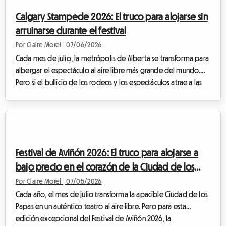
pocos meses de la ceremonia de apertura, encontrar un
Calgary Stampede 2026: El truco para alojarse sin
alojamient...
arruinarse durante el festival
Por Claire Morel
|
07/06/2026
Cada mes de julio, la metrópolis de Alberta se transforma para
albergar el espectáculo al aire libre más grande del mundo.
Pero si el bullicio de los rodeos y los espectáculos atrae a las
multitudes, encontrar un techo se convierte rápidamente en
una verdadera odisea. En Roomlala, hemos analizado el
mercado para ti. Ante la saturación de los hoteles y el
espectacular aumento de los precios, te revelamos la mejor
estrategia para vivir este evento excepcional desde adentro,
Festival de Aviñón 2026: El truco para alojarse a
mientras cuidas tu pres...
bajo precio en el corazón de la Ciudad de los
Papas
Por Claire Morel
|
07/05/2026
Cada año, el mes de julio transforma la apacible Ciudad de los
Papas en un auténtico teatro al aire libre. Pero para esta
edición excepcional del Festival de Aviñón 2026, la