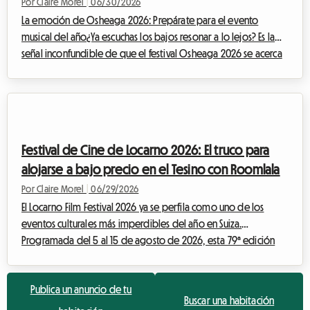
tu presupuesto
Por Claire Morel
|
06/30/2026
La emoción de Osheaga 2026: Prepárate para el evento
musical del año¿Ya escuchas los bajos resonar a lo lejos? Es la
señal inconfundible de que el festival Osheaga 2026 se acerca
rápidamente. Este evento imprescindible de la escena musical
norteamericana reúne cada año a decenas de miles de
apasionados de la música en el emblemático emplazamiento
del Parc Jean-Drapeau en Montreal. Para esta esperadísima
edición, que se celebrará del 31 de julio al 2 de agosto de
Festival de Cine de Locarno 2026: El truco para
2026, la programación promete ser...
alojarse a bajo precio en el Tesino con Roomlala
Por Claire Morel
|
06/29/2026
El Locarno Film Festival 2026 ya se perfila como uno de los
eventos culturales más imperdibles del año en Suiza.
Programada del 5 al 15 de agosto de 2026, esta 79ª edición
transformará una vez más la tranquila ciudad tesinesa en una
verdadera capital mundial del cine de autor. Sin embargo, esta
Publica un anuncio de tu
efervescencia tiene un precio. Con más de 150 000 asistentes
Buscar una habitación
esperados durante todo el evento, la presión sobre el