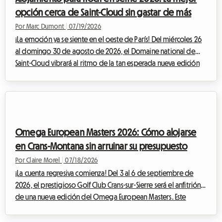
asequible, seguro y cómodo, capaz de empañ...
opción cerca de Saint-Cloud sin gastar de más
Por Marc Dumont
|
07/19/2026
¡La emoción ya se siente en el oeste de París! Del miércoles 26
al domingo 30 de agosto de 2026, el Domaine national de
Saint-Cloud vibrará al ritmo de la tan esperada nueva edición
de Rock en Seine. Con un cartel que promete ser legendario,
reuniendo a monumentales artistas internacionales como The
Cure, Nick Cave & The Bad Seeds, Tyler The Creator o incluso
Deftones, los asistentes al festival de toda Europa se preparan
para converger en la capital francesa. Sin embargo, esta
Omega European Masters 2026: Cómo alojarse
afluencia masiva ...
en Crans-Montana sin arruinar su presupuesto
Por Claire Morel
|
07/18/2026
¡La cuenta regresiva comienza! Del 3 al 6 de septiembre de
2026, el prestigioso Golf Club Crans-sur-Sierre será el anfitrión
de una nueva edición del Omega European Masters. Este
evento imperdible del DP World Tour atrae cada final de
verano a miles de entusiastas de todo el mundo, que acuden a