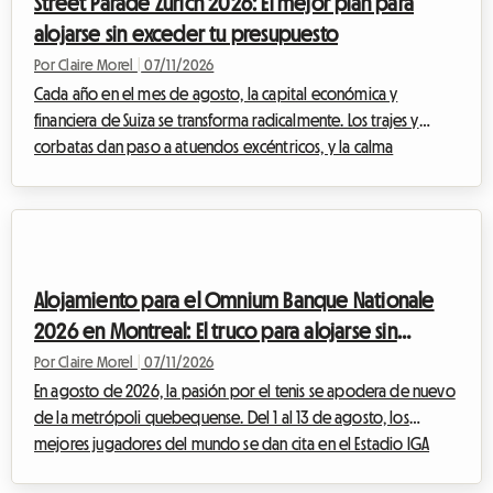
Street Parade Zúrich 2026: El mejor plan para
de la experie...
alojarse sin exceder tu presupuesto
Por Claire Morel
|
07/11/2026
Cada año en el mes de agosto, la capital económica y
financiera de Suiza se transforma radicalmente. Los trajes y
corbatas dan paso a atuendos excéntricos, y la calma
legendaria de las orillas del lago es sustituida por los bajos
palpitantes de la música electrónica. La Street Parade de Zúrich
2026 ya se perfila como el evento imprescindible del verano
para todos los amantes de la música techno y house. Sin
embargo, participar en este encuentro titánico plantea un
Alojamiento para el Omnium Banque Nationale
desafío importante para los via...
2026 en Montreal: El truco para alojarse sin
arruinarse
Por Claire Morel
|
07/11/2026
En agosto de 2026, la pasión por el tenis se apodera de nuevo
de la metrópoli quebequense. Del 1 al 13 de agosto, los
mejores jugadores del mundo se dan cita en el Estadio IGA
para un torneo masculino (ATP) que promete ser espectacular.