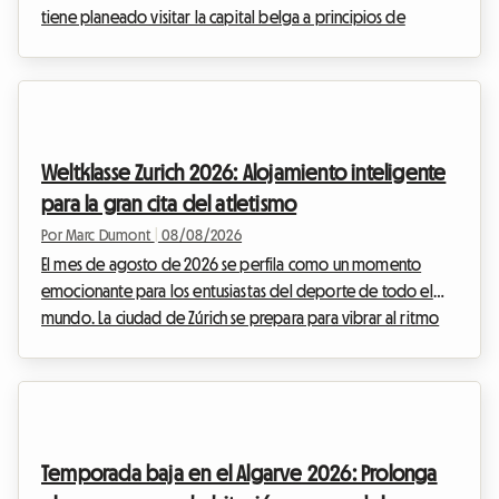
tiene planeado visitar la capital belga a principios de
septiembre, seguro que ya ha oído hablar del gran festival
cervecero que anima el centro histórico. En Roomlala,
sabemos lo complicado que puede ser organizar su estancia
durante los grandes eventos internacionales. Los hoteles se
llenan con meses de antelación y los precios se disparan. Por
Weltklasse Zurich 2026: Alojamiento inteligente
eso, le proponemos una alterna...
para la gran cita del atletismo
Por Marc Dumont
|
08/08/2026
El mes de agosto de 2026 se perfila como un momento
emocionante para los entusiastas del deporte de todo el
mundo. La ciudad de Zúrich se prepara para vibrar al ritmo
de las hazañas deportivas con el tan esperado regreso del
meeting Weltklasse. Este prestigioso evento, una verdadera
institución en el calendario deportivo internacional, atrae
cada año a miles de apasionados que vienen a admirar a la
élite del atletismo. Sin embargo, aunque el espectáculo en la
Temporada baja en el Algarve 2026: Prolonga
pista está garantizado, la organizac...