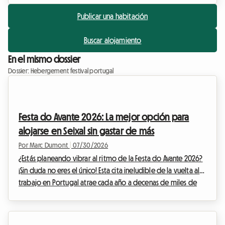
Publicar una habitación
Buscar alojamiento
En el mismo dossier
Dossier: Hebergement festival portugal
Festa do Avante 2026: La mejor opción para
alojarse en Seixal sin gastar de más
Por Marc Dumont
|
07/30/2026
¿Estás planeando vibrar al ritmo de la Festa do Avante 2026?
¡Sin duda no eres el único! Esta cita ineludible de la vuelta al
trabajo en Portugal atrae cada año a decenas de miles de
apasionados de la música, la cultura y los debates intensos.
Pero este año, el evento adquiere una dimensión totalmente
excepcional. Sin embargo, quien dice evento importante a