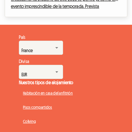
evento imprescindible de la temporada. Prevista
oficialmente desde el sábado 5 de septiembre a las 8:00
hasta el domingo 6 de septiembre a las 18:00, esta gran
fiesta popular transformará la metrópoli de Lille en un
inmenso mercado al aire libre. Pero un evento excepcional
País
significa también una afluencia masiva de visitantes. Encontrar
un lugar donde dormir se convierte rápidam...
Divisa
Nuestros tipos de alojamiento
Habitación en casa del anfitrión
Pisos compartidos
Coliving