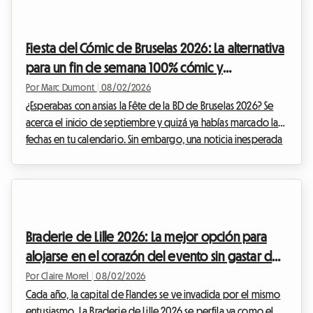
mundial puede convertirse rápidamente en un
rompecabezas financiero, especialmente en lo que respecta
al alojamiento. En Roomlala, sabemos lo crucial que es
Fiesta del Cómic de Bruselas 2026: La alternativa
encontrar un lugar cómodo donde q...
para un fin de semana 100% cómic y
alojamiento económico
Por Marc Dumont
|
08/02/2026
¿Esperabas con ansias la Fête de la BD de Bruselas 2026? Se
acerca el inicio de septiembre y quizá ya habías marcado las
fechas en tu calendario. Sin embargo, una noticia inesperada
ha alterado el calendario cultural belga. Ante esta situación,
en Roomlala hemos decidido reinventar tu estancia. Aunque
el evento oficial no se llevará a cabo, la capital belga rebosa
de tesoros permanentes para los apasionados del noveno
arte. Este artículo te explica cómo transformar esta
Braderie de Lille 2026: La mejor opción para
decepción en una oportuni...
alojarse en el corazón del evento sin gastar de
más
Por Claire Morel
|
08/02/2026
Cada año, la capital de Flandes se ve invadida por el mismo
entusiasmo. La Braderie de Lille 2026 se perfila ya como el