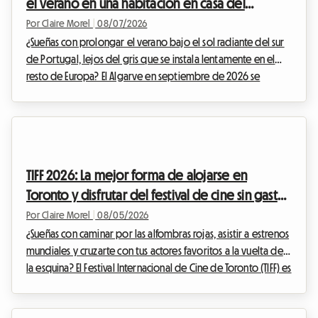
el verano en una habitación en casa del
anfitrión para evitar la subida de precios
Por Claire Morel
|
08/07/2026
¿Sueñas con prolongar el verano bajo el sol radiante del sur
de Portugal, lejos del gris que se instala lentamente en el
resto de Europa? El Algarve en septiembre de 2026 se
presenta como una opción inmejorable. Con sus acantilados
dorados, sus aguas cristalinas y su clima excepcionalmente
suave, esta región sigue atrayendo a viajeros en busca de
una escapada. En Roomlala, sabemos lo mágica que es esta
época del año para descubrir el litoral portugués. Sin
TIFF 2026: La mejor forma de alojarse en
embargo, a menudo surge un obstáculo im...
Toronto y disfrutar del festival de cine sin gastar
una fortuna
Por Claire Morel
|
08/05/2026
¿Sueñas con caminar por las alfombras rojas, asistir a estrenos
mundiales y cruzarte con tus actores favoritos a la vuelta de
la esquina? El Festival Internacional de Cine de Toronto (TIFF) es
el evento imperdible del año para cualquier cinéfilo que se
precie. Sin embargo, organizar tu viaje para este evento