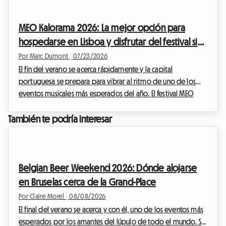
menudo dice rompecabezas logístico, especialmente
cuando se trata de encontrar un lugar donde dormir sin
MEO Kalorama 2026: La mejor opción para
disparar el presupuesto. Ante la de...
hospedarse en Lisboa y disfrutar del festival sin
gastar de más
Por Marc Dumont
|
07/23/2026
El fin del verano se acerca rápidamente y la capital
portuguesa se prepara para vibrar al ritmo de uno de los
eventos musicales más esperados del año. El festival MEO
Kalorama atrae a miles de fanáticos de la música de toda
Europa para celebrar el fin de la temporada estival en un
También te podría interesar
ambiente eléctrico. Sin embargo, aunque la emoción está en
su punto máximo, surge una pregunta crucial para muchos
viajeros: ¿cómo encontrar un alojamiento para el MEO
Kalorama 2026 que sea asequible mientras la ciudad...
Belgian Beer Weekend 2026: Dónde alojarse
en Bruselas cerca de la Grand-Place
Por Claire Morel
|
08/08/2026
El final del verano se acerca y con él, uno de los eventos más
esperados por los amantes del lúpulo de todo el mundo. Si