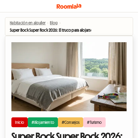
Habitación en alquiler
›
Blog
›
Super Bock Super Rock 2026: El truco para alojarse en Meco sin gastar una for
Inicio
#Alojamiento
#Consejos
#Turismo
Super Bock Super Rock 2026: