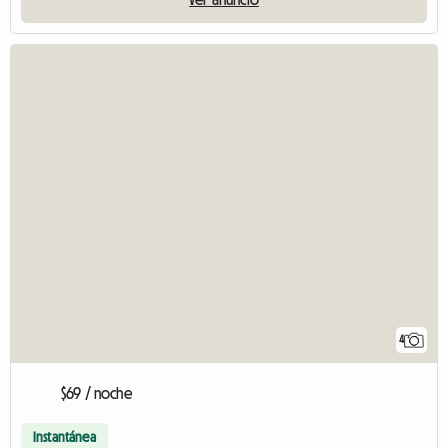
4
$69 / noche
Instantánea