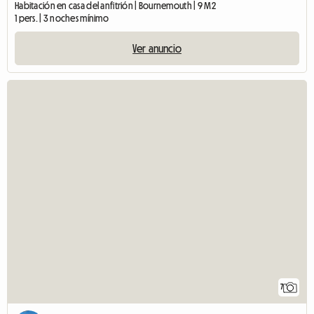
Habitación en casa del anfitrión | Bournemouth | 9 M2
1 pers. | 3 noches mínimo
Ver anuncio
7