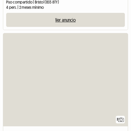
Piso compartido | Bristol (BS5 8TY)
4 pers. | 2 meses mínimo
Ver anuncio
3