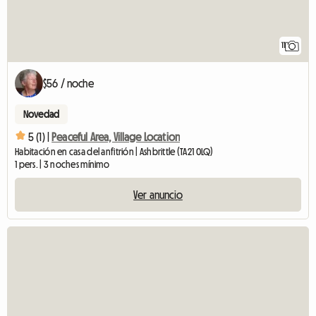
11
$56 / noche
Novedad
5 (1) |
Peaceful Area, Village Location
Habitación en casa del anfitrión | Ashbrittle (TA21 0LQ)
1 pers. | 3 noches mínimo
Ver anuncio