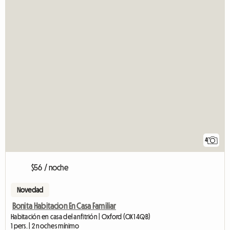
4
$56 / noche
Novedad
Bonita Habitacion En Casa Familiar
Habitación en casa del anfitrión | Oxford (OX1 4QB)
1 pers. | 2 noches mínimo