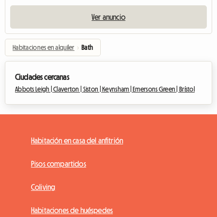
Ver anuncio
Habitaciones en alquiler
›
Bath
Ciudades cercanas
Abbots Leigh |
Claverton |
Siston |
Keynsham |
Emersons Green |
Brístol
Habitación en casa del anfitrión
Pisos compartidos
Coliving
Habitaciones de huéspedes