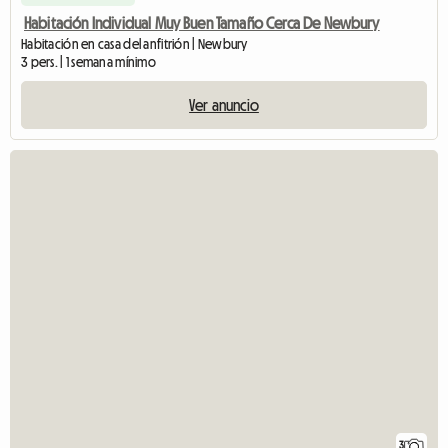
Habitación Individual Muy Buen Tamaño Cerca De Newbury
Habitación en casa del anfitrión | Newbury
3 pers. | 1 semana mínimo
Ver anuncio
3