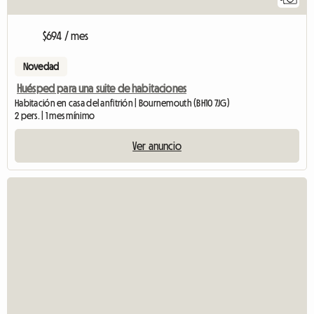
$694 / mes
Novedad
Huésped para una suite de habitaciones
Habitación en casa del anfitrión | Bournemouth (BH10 7JG)
2 pers. | 1 mes mínimo
Ver anuncio