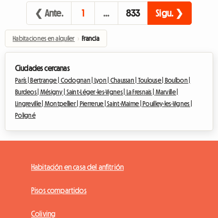
❮ Ante.
1
…
833
Sigu. ❯
Habitaciones en alquiler
›
Francia
Ciudades cercanas
París |
Bertrange |
Codognan |
Lyon |
Chaussan |
Toulouse |
Boulbon |
Burdeos |
Mésigny |
Saint-Léger-les-Vignes |
La Fresnais |
Marville |
Lingreville |
Montpellier |
Pierrerue |
Saint-Maime |
Pouilley-les-Vignes |
Poligné
Habitación en casa del anfitrión
Pisos compartidos
Coliving