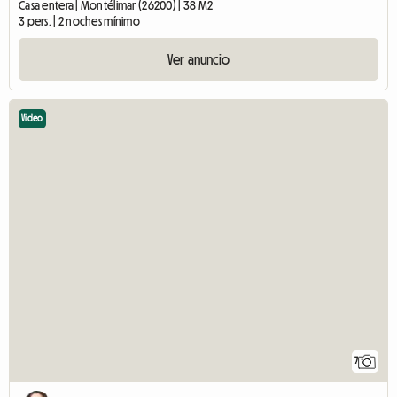
Casa entera | Montélimar (26200) | 38 M2
3 pers. | 2 noches mínimo
Ver anuncio
Video
7