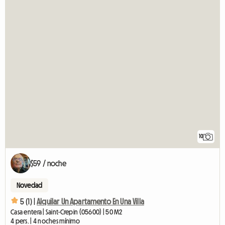
10
$59 / noche
Novedad
5 (1) |
Alquilar Un Apartamento En Una Villa
Casa entera | Saint-Crepin (05600) | 50 M2
4 pers. | 4 noches mínimo