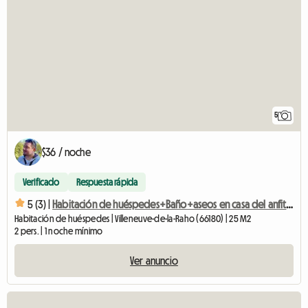
5
$36 / noche
Verificado
Respuesta rápida
5 (3) |
Habitación de huéspedes+Baño+aseos en casa del anfitrión (simpático)
Habitación de huéspedes | Villeneuve-de-la-Raho (66180) | 25 M2
2 pers. | 1 noche mínimo
Ver anuncio