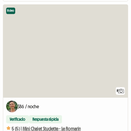
Video
8
$86 / noche
Verificado
Respuesta rápida
5 (5) |
Mini Chalet Studette - Le Romarin