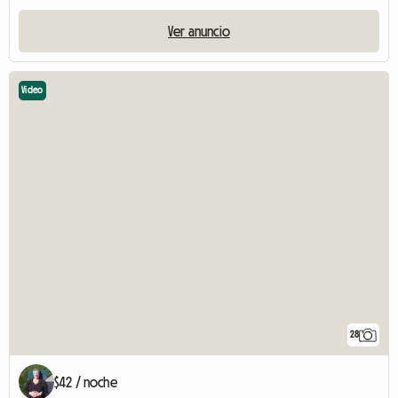
Ver anuncio
Video
28
$42 / noche