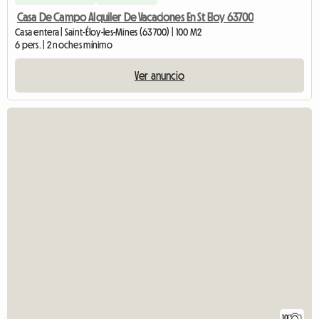
Casa De Campo Alquiler De Vacaciones En St Eloy 63700
Casa entera | Saint-Éloy-les-Mines (63700) | 100 M2
6 pers. | 2 noches mínimo
Ver anuncio
10