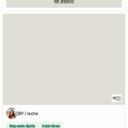
Ver anuncio
20
$89 / noche
Respuesta rápida
Instantánea