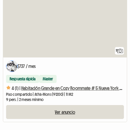
11
$737 / mes
Respuesta rápida
Master
4 (1) |
Habitación Grande en Cozy Roommate # 5 Nueva York cerca de Olry
Piso compartido | Athis-Mons (91200) | 11 M2
9 pers. | 2 meses mínimo
Ver anuncio