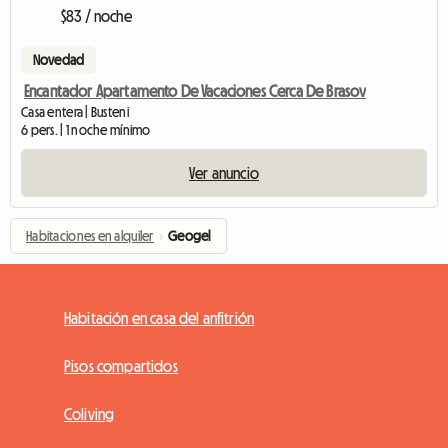
$83 / noche
Novedad
Encantador Apartamento De Vacaciones Cerca De Brasov
Casa entera | Busteni
6 pers. | 1 noche mínimo
Ver anuncio
Habitaciones en alquiler
›
Geogel
Habitación en casa del anfitrión
Pisos compartidos
Coliving