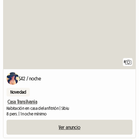
8
$42 / noche
Novedad
Casa Transilvania
Habitación en casa del anfitrión | Sibiu
8 pers. | 1 noche mínimo
Ver anuncio