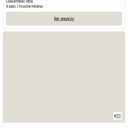
Casa entera | Sibiu
4 pers. | 1 noche mínimo
Ver anuncio
4