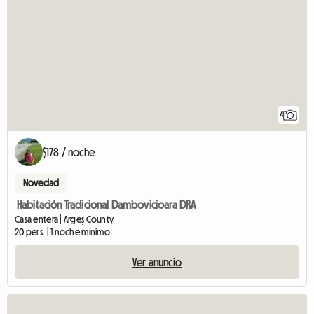
4
$178 / noche
Novedad
Habitación Tradicional Dambovicioara DRA
Casa entera | Argeș County
20 pers. | 1 noche mínimo
Ver anuncio