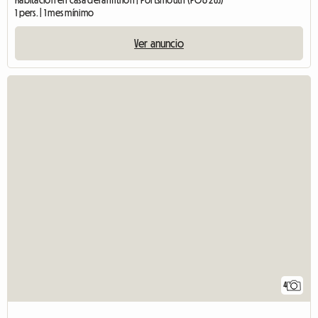
Habitación en casa del anfitrión | Portsmouth (PO6 2UJ)
1 pers. | 1 mes mínimo
Ver anuncio
4