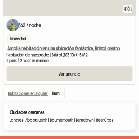
7
$62 / noche
Novedad
Amplia habitación en una ubicación fantástica, Bristol centro
Habitación de huéspedes | Bristol (BS3 1DY) | 5 M2
2 pers. | 2 noches mínimo
Ver anuncio
Habitaciones en alquiler
›
Hurn
Ciudades cercanas
Londres |
Abbots Leigh |
Bournemouth |
Ferndown |
Bear Cross