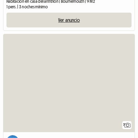
Habitación en casa del anfitrión | Bournemouth | 9 M2
1 pers. | 3 noches mínimo
Ver anuncio
7