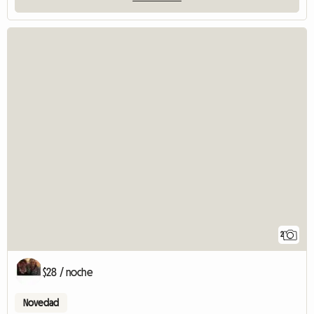
2
$28 / noche
Novedad