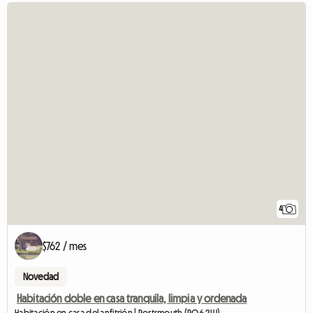
4
$762 / mes
Novedad
Habitación doble en casa tranquila, limpia y ordenada