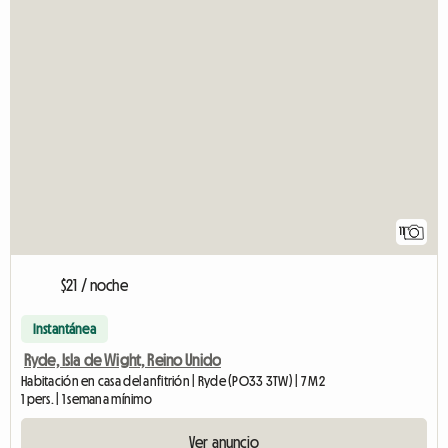
11
$21 / noche
Instantánea
Ryde, Isla de Wight, Reino Unido
Habitación en casa del anfitrión | Ryde (PO33 3TW) | 7 M2
1 pers. | 1 semana mínimo
Ver anuncio