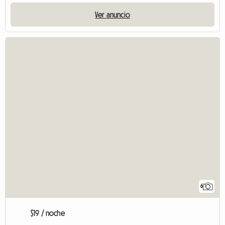
Ver anuncio
6
$19 / noche