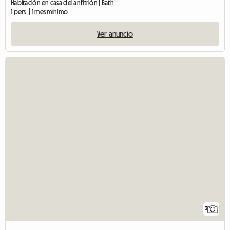
Habitación en casa del anfitrión | Bath
1 pers. | 1 mes mínimo
Ver anuncio
3