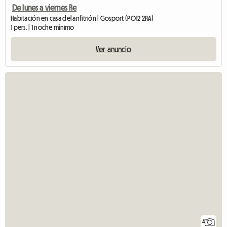
De lunes a viernes Re
Habitación en casa del anfitrión | Gosport (PO12 2RA)
1 pers. | 1 noche mínimo
Ver anuncio
4