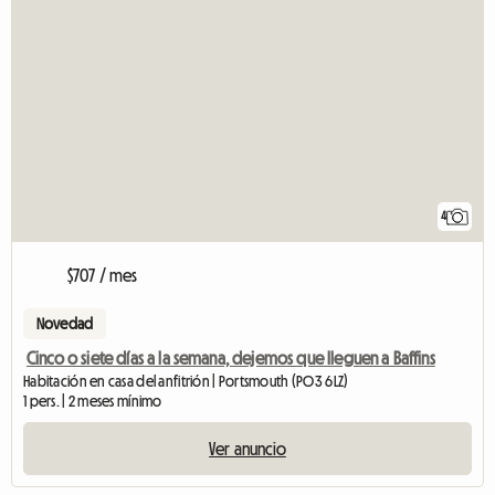
4
$707 / mes
Novedad
Cinco o siete días a la semana, dejemos que lleguen a Baffins
Habitación en casa del anfitrión | Portsmouth (PO3 6LZ)
1 pers. | 2 meses mínimo
Ver anuncio