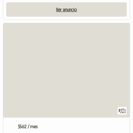
Ver anuncio
3
$562 / mes