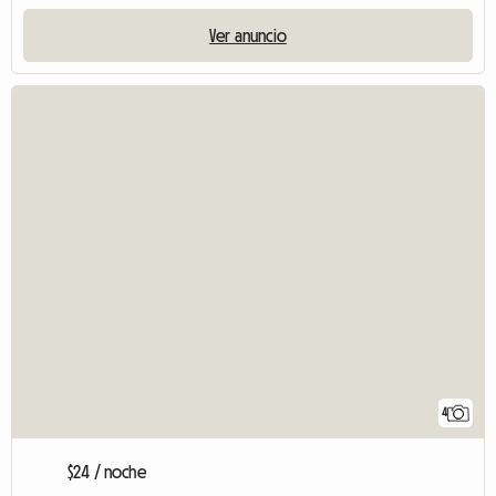
Ver anuncio
4
$24 / noche