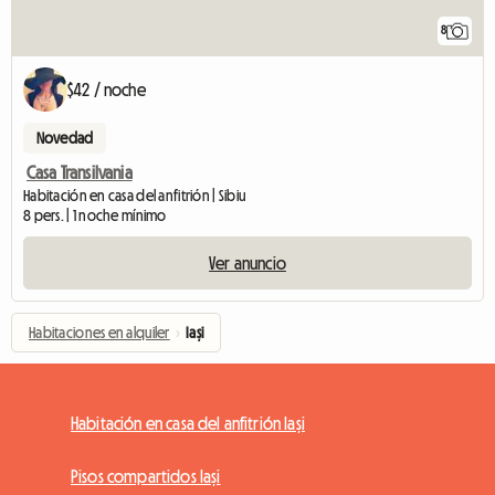
8
$42 / noche
Novedad
Casa Transilvania
Habitación en casa del anfitrión | Sibiu
8 pers. | 1 noche mínimo
Ver anuncio
Habitaciones en alquiler
›
Iași
Habitación en casa del anfitrión Iași
Pisos compartidos Iași