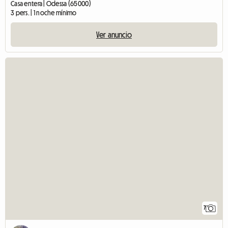
Casa entera | Odessa (65000)
3 pers. | 1 noche mínimo
Ver anuncio
7