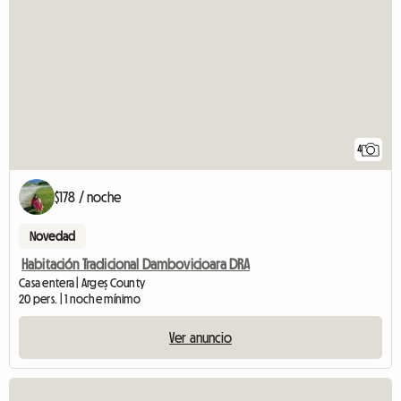
4
$178 / noche
Novedad
Habitación Tradicional Dambovicioara DRA
Casa entera | Argeș County
20 pers. | 1 noche mínimo
Ver anuncio