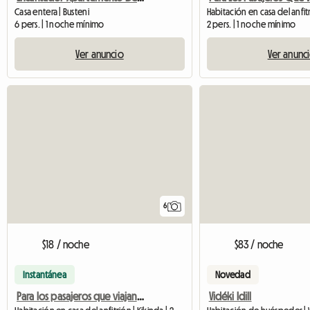
Casa entera | Busteni
6 pers. | 1 noche mínimo
2 pers. | 1 noche mínimo
Ver anuncio
Ver anunc
6
$18 / noche
$83 / noche
Instantánea
Novedad
Para los pasajeros que viajan a Kikinda
Vidéki Idill