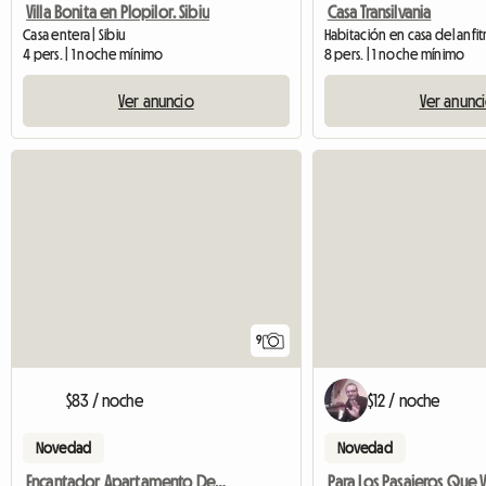
Villa Bonita en Plopilor. Sibiu
Casa Transilvania
Casa entera | Sibiu
Habitación en casa del anfitr
4 pers. | 1 noche mínimo
8 pers. | 1 noche mínimo
Ver anuncio
Ver anunc
9
$83 / noche
$12 / noche
Novedad
Novedad
Encantador Apartamento De Vacaciones Cerca De Brasov