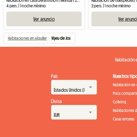
Habitación en casa del anfitrión | Kikinda | 20 M2
Habitación de huéspedes | V
4 pers. | 1 noche mínimo
2 pers. | 1 noche mínimo
Ver anuncio
Ver anunc
Habitaciones en alquiler
›
Vișeu de Jos
Habitación e
País
Nuestros tip
Habitación en 
Pisos compart
Divisa
Coliving
Habitaciones 
Casas enteras