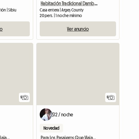
Habitación Tradicional Dambovicioara DRA
ión | Sibiu
Casa entera | Argeș County
20 pers. | 1 noche mínimo
io
Ver anuncio
5
5
$12 / noche
Novedad
Para Los Pasajeros Que Viajan A Kikinda
Para Los Pasajeros Que Viajan A Kikinda