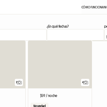
CÓMO FUNCIONA
IN
¿En qué fechas?
pe
Ver anunc
2
4
$59 / noche
Novedad