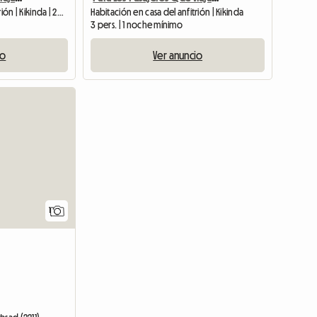
Habitación en casa del anfitrión | Kikinda | 240 M2
Habitación en casa del anfitrión | Kikinda
3 pers. | 1 noche mínimo
io
Ver anuncio
Ver anuncio
1