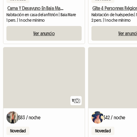
Cama Y Desayuno En Baia Mare
Habitación en casa del anfitrión | Baia Mare
1 pers. | 1 noche mínimo
2 pers. | 1 noche mínimo
Ver anuncio
Ver anunc
12
$83 / noche
$42 / noche
Novedad
Novedad