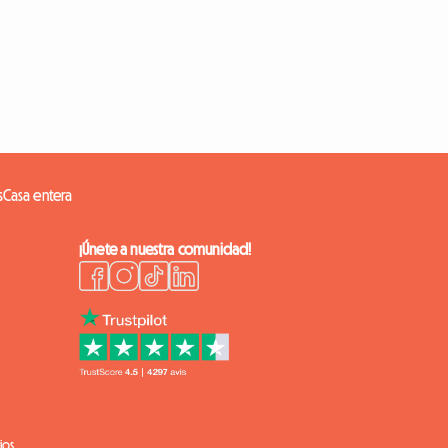
s
Casa entera
¡Únete a nuestra comunidad!
ios