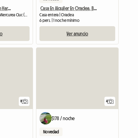
Gîte 4 Personnes Région Harghita
Casa En Alquiler En Oradea, Baile Felix
Habitación de huéspedes | Miercurea Ciuc (530203)
Casa entera | Oradea
6 pers. | 1 noche mínimo
io
Ver anuncio
8
4
$178 / noche
Novedad