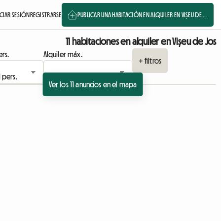
ICIAR SESIÓN
REGISTRARSE
PUBLICAR UNA HABITACIÓN EN ALQUILER EN VIȘEU DE ...
11 habitaciones en alquiler en Vișeu de Jos
rs.
Alquiler máx.
+ filtros
Ver los 11 anuncios en el mapa
io
Ver anuncio