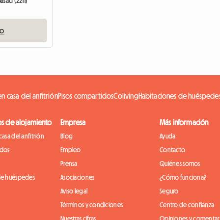
asad (2211)
io
n casa del anfitrión
Pisos compartidos
Coliving
Habitaciones de huéspede
os de alojamiento
Empresa
Más información
casa del anfitrión
Blog
Ayuda
idos
Empleo
Contacto
Prensa
Quiénes somos
de huéspedes
Asociaciones
¿Cómo funciona?
Aviso legal
Seguro
Términos y condiciones
Centro de confianza
Nuestras cifras
Opiniones y comentar