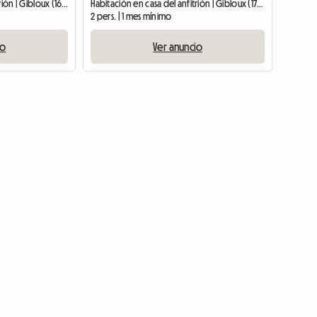
Habitación en casa del anfitrión | Gibloux (1695) | 14 M2
Habitación en casa del anfitrión | Gibloux (1727) | 100 M2
2 pers. | 1 mes mínimo
io
Ver anuncio