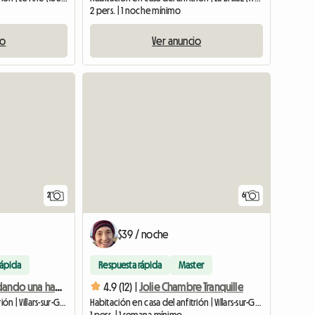
2 pers. | 1 noche mínimo
Ver anuncio
io
Ver anunc
2
6
$39 / noche
rápida
Respuesta rápida
Master
Estoy subarrendando una habitación en mi apartamento en Dailles.
4.9 (12) |
Jolie Chambre Tranquille
Habitación en casa del anfitrión | Villars-sur-Glâne (1752) | 11 M2
Habitación en casa del anfitrión | Villars-sur-Glâne (1752) | 14 M2
1 pers. | 1 semana mínimo