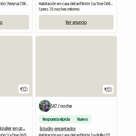
Habitación en casa del anfitrión | Neyruz (1740) | 20 M2
Habitación en casa del anfitrión | La Tine (1658) | 14 M2
1 pers. | 5 noches mínimo
io
Ver anuncio
4
8
$47 / noche
Respuesta rápida
Nuevo
Habitación en alquiler en gran chalet - 1pR
Estudio encantador
Habitación en casa del anfitrión | La Brillaz (1756) | 40 M2
Habitación en casa del anfitrión | La Tine (1658) | 14 M2