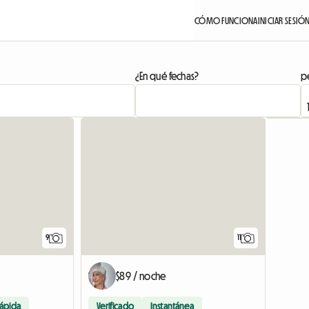
CÓMO FUNCIONA
INICIAR SESIÓ
¿En qué fechas?
pe
9
11
$89 / noche
rápida
Verificado
Instantánea