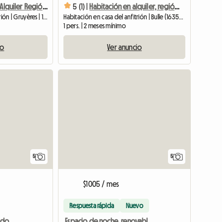
Habitación En Alquiler Región Gruyèrienne
5 (1) |
Habitación en alquiler, región de Gruyère, Bulle
Habitación en casa del anfitrión | Gruyères | 13 M2
Habitación en casa del anfitrión | Bulle (1635) | 16 M2
1 pers. | 2 meses mínimo
io
Ver anuncio
Ver anuncio
5
5
$1005 / mes
Respuesta rápida
Nuevo
Abuhardillado, amueblado, renovable, flexible, preaviso de 1 mes
Espacio de noche, renovable, preaviso de 1 mes en 1669 Neirivue