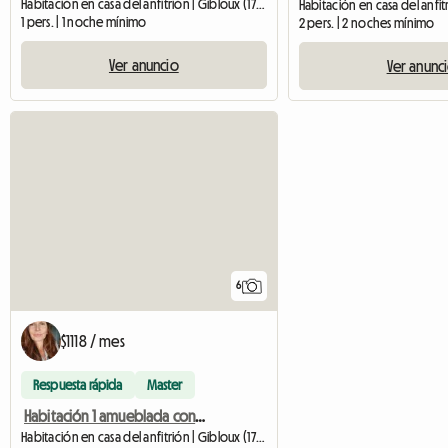
Habitación en casa del anfitrión | Gibloux (1726) | 12 M2
1 pers. | 1 noche mínimo
2 pers. | 2 noches mínimo
Ver anuncio
Ver anunc
6
$1118 / mes
Respuesta rápida
Master
Habitación 1 amueblada con encanto a 15 minutos de Friburgo
Habitación en casa del anfitrión | Gibloux (1727) | 12 M2