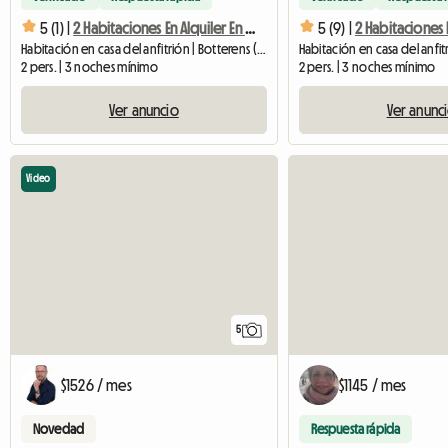
5 (1) |
2 Habitaciones En Alquiler En Gruyère Suiza (Kopieren)
5 (9) |
Habitación en casa del anfitrión | Botterens (1652) | 12 M2
2 pers. | 3 noches mínimo
2 pers. | 3 noches mínimo
Ver anuncio
Ver anunc
Video
5
$1526 / mes
$1145 / mes
Novedad
Respuesta rápida