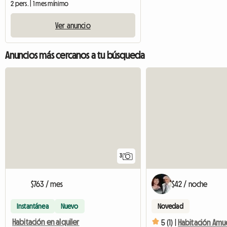
2 pers. | 1 mes mínimo
Ver anuncio
Anuncios más cercanos a tu búsqueda
3
$763 / mes
$42 / noche
Instantánea
Nuevo
Novedad
Habitación en alquiler
5 (1) |