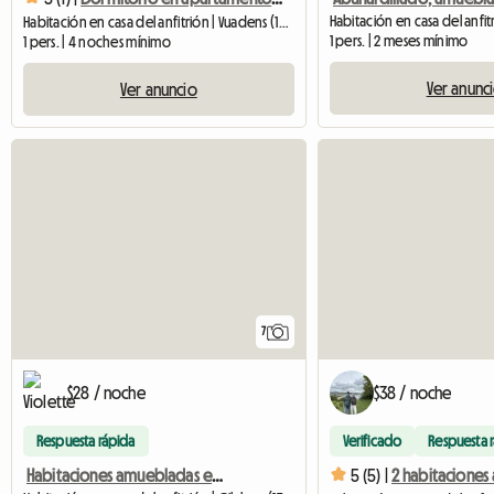
Habitación en casa del anfitrión | Vuadens (1628) | 12 M2
1 pers. | 2 meses mínimo
1 pers. | 4 noches mínimo
Ver anunc
Ver anuncio
7
$28 / noche
$38 / noche
Respuesta rápida
Verificado
Respuesta 
Habitaciones amuebladas en alquiler mensual
5 (5) |