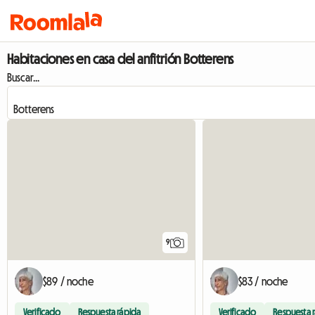
Habitaciones en casa del anfitrión Botterens
Buscar...
9
$89 / noche
$83 / noche
Verificado
Respuesta rápida
Verificado
Respuesta 