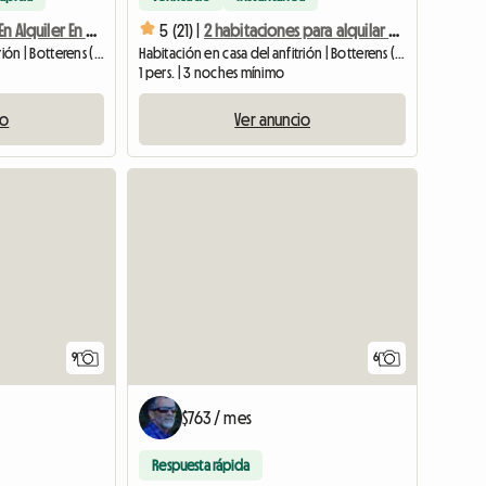
2 Habitaciones En Alquiler En Gruyère Suiza (Kopieren)
5 (21) |
2 habitaciones para alquilar por separado en Gruyère Suiza
Habitación en casa del anfitrión | Botterens (1652) | 12 M2
Habitación en casa del anfitrión | Botterens (1652) | 13 M2
1 pers. | 3 noches mínimo
io
Ver anuncio
9
6
$763 / mes
Respuesta rápida