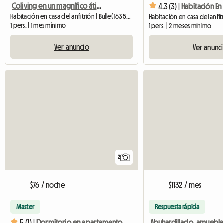
Coliving en un magnífico ático de 130m². Terraza con jacuzzi
4.3 (3) |
Habitación en casa del anfitrión | Bulle (1635) | 13 M2
1 pers. | 1 mes mínimo
1 pers. | 2 meses mínimo
Ver anuncio
Ver anunc
2
$76 / noche
$1132 / mes
Master
Respuesta rápida
5 (1) |
Dormitorio en apartamento de 4,5 habitaciones en la planta baja.