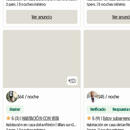
2 pers. | 5 noches mínimo
1 pers. | 5 noches mínimo
Ver anuncio
Ver anunc
6
$64 / noche
$45 / noche
Master
Verificado
Respuesta 
5 (3) |
HABITACIÓN CON VISTA
5 (9) |
Habitación en casa del anfitrión | Villars-sur-Glâne (1752) | 18 M2
2 pers. | 2 noches mínimo
2 pers. | 1 noche mínimo