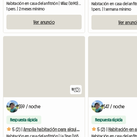
Habitación en casa del anfitrión | Villaz (1690) | 14 M2
1 pers. | 2 meses mínimo
1 pers. | 1 semana mínimo
Ver anuncio
Ver anunc
10
$59 / noche
$47 / noche
Respuesta rápida
Respuesta rápida
5 (2) |
Amplia habitación para alquilar en un gran chalet -
5 (2) |
Habitación en casa del anfitrión | La Tine (1658) | 17 M2