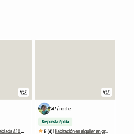
Ver anuncio
3
8
$47 / noche
Respuesta rápida
Habitación Amueblada A 10 Minutos De Friburgo
5 (4) |
Habitación en alquiler en gran chalet - 1pJ