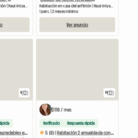
Habitación en casa del anfitrión | Haut-Intyamon (1669) | 14 M2
Habitación en casa del anfitrión | Haut-Intyamon (1669) | 15 M2
1 pers. | 2 meses mínimo
io
Ver anuncio
5
10
$1118 / mes
rápida
Verificado
Respuesta rápida
2 habitaciones agradables en un entorno bucólico
5 (8) |
Habitación 2 amueblada con encanto a 15 minutos de Friburgo