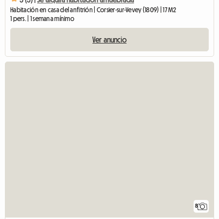
Habitación en casa del anfitrión | Corsier-sur-Vevey (1809) | 17 M2
1 pers. | 1 semana mínimo
Ver anuncio
8