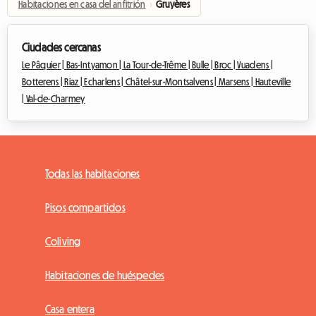
Habitaciones en casa del anfitrión
›
Gruyères
Ciudades cercanas
Le Pâquier |
Bas-Intyamon |
La Tour-de-Trême |
Bulle |
Broc |
Vuadens |
Botterens |
Riaz |
Echarlens |
Châtel-sur-Montsalvens |
Marsens |
Hauteville
|
Val-de-Charmey
Todas las habitaciones
Pisos compartidos
Coliving
Habitaciones de huéspedes
Casa entera