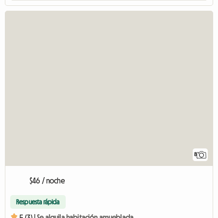
8
$46 / noche
Respuesta rápida
5 (3) |
Se alquila habitación amueblada