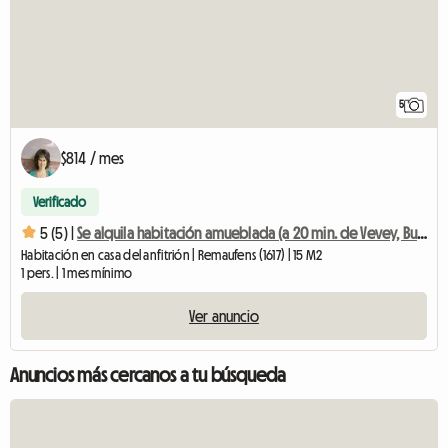
5
$814 / mes
Verificado
5 (5) |
Se alquila habitación amueblada (a 20 min. de Vevey, Bulle, Lausana)
Habitación en casa del anfitrión | Remaufens (1617) | 15 M2
1 pers. | 1 mes mínimo
Ver anuncio
Anuncios más cercanos a tu búsqueda