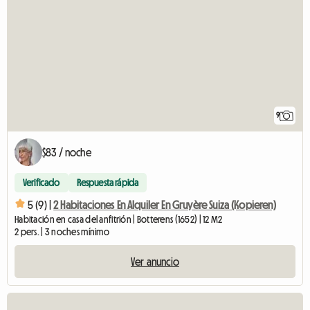
9
$83 / noche
Verificado
Respuesta rápida
5 (9) |
2 Habitaciones En Alquiler En Gruyère Suiza (Kopieren)
Habitación en casa del anfitrión | Botterens (1652) | 12 M2
2 pers. | 3 noches mínimo
Ver anuncio