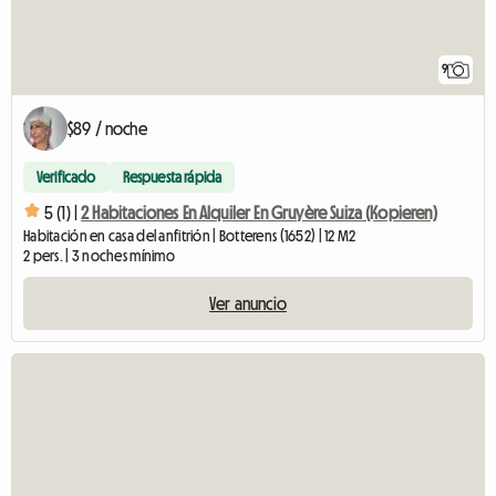
9
$89 / noche
Verificado
Respuesta rápida
5 (1) |
2 Habitaciones En Alquiler En Gruyère Suiza (Kopieren)
Habitación en casa del anfitrión | Botterens (1652) | 12 M2
2 pers. | 3 noches mínimo
Ver anuncio