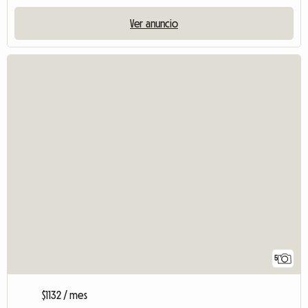
Ver anuncio
5
$1132 / mes