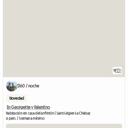
12
$160 / noche
Novedad
En Georgette y Valentino
Habitación en casa del anfitrión | Saint-Légier-La Chiésaz
6 pers. | 1 semana mínimo