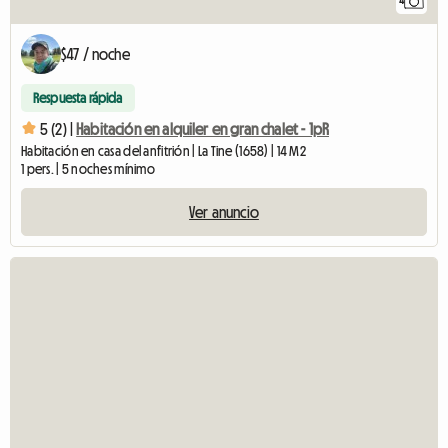
4
$47 / noche
Respuesta rápida
5 (2) |
Habitación en alquiler en gran chalet - 1pR
Habitación en casa del anfitrión | La Tine (1658) | 14 M2
1 pers. | 5 noches mínimo
Ver anuncio