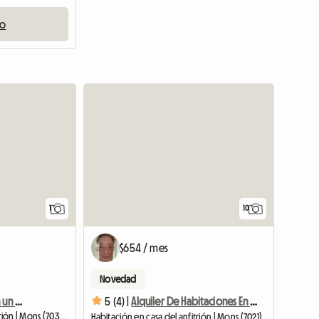
io
Ver anuncio
1
10
$654 / mes
Novedad
Habitación espaciosa en un edificio antiguo
5 (4) |
Alquiler De Habitaciones En Magnífica Propiedad En Mons
Habitación en casa del anfitrión | Mons (7034) | 40 M2
Habitación en casa del anfitrión | Mons (7021)