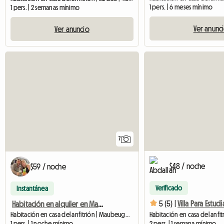
1 pers. | 6 meses mínimo
1 pers. | 2 semanas mínimo
Ver anunc
Ver anuncio
7
$48 / noche
$59 / noche
Verificado
Instantánea
5 (5) |
Villa Para Estud
Habitación en alquiler en Maubeuge cerca del centro de la ciudad.
Habitación en casa del anfitrión | Maubeuge (59600) | 14 M2
1 pers. | 1 noche mínimo
2 pers. | 1 semana mínimo