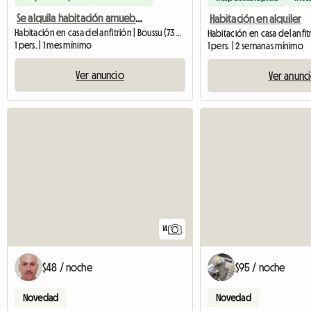
Se alquila habitación amueblada
Habitación en alquiler
Habitación en casa del anfitrión | Boussu (7301) | 20 M2
1 pers. | 1 mes mínimo
1 pers. | 2 semanas mínimo
Ver anuncio
Ver anunc
14
$48 / noche
$95 / noche
Novedad
Novedad