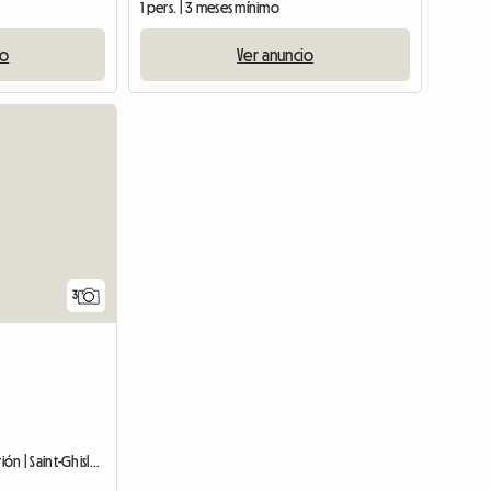
1 pers. | 3 meses mínimo
io
Ver anuncio
3
Habitación en casa del anfitrión | Saint-Ghislain (7334)