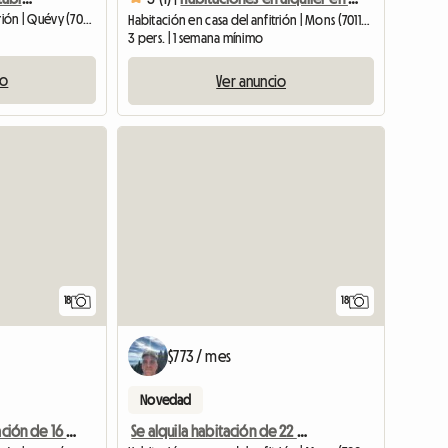
Habitación en casa del anfitrión | Quévy (7040)
Habitación en casa del anfitrión | Mons (7011) | 100 M2
3 pers. | 1 semana mínimo
io
Ver anuncio
18
18
$773 / mes
Novedad
Se alquila habitación de 22 M2 en hermoso piso compartido grande
Se alquila habitación de 16 M2 en hermoso piso compartido grande