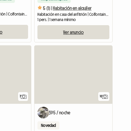
5 (1) |
Habitación en alquiler
Habitación en casa del anfitrión | Colfontaine (7340) | 20 M2
Habitación en casa del anfitrión | Colfontaine (7340) | 40 M2
1 pers. | 1 semana mínimo
io
Ver anuncio
7
10
$95 / noche
Novedad