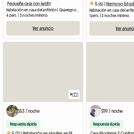
Pequeña casa con jardín
5 (6) |
Hermoso Estud
Habitación en casa del anfitrión | Quaregnon (7390) | 60 M2
4 pers. | 3 noches mínimo
1 pers. | 3 noches mínimo
Ver anuncio
Ver anunc
14
$53 / noche
$119 / noche
Respuesta rápida
Respuesta rápida
5 (2) |
Habitación en alquiler en Mons.