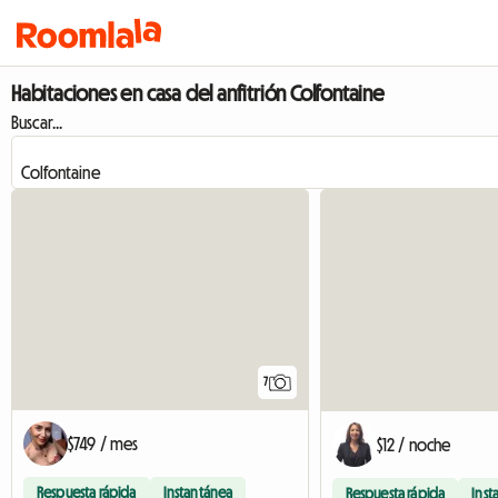
Habitaciones en casa del anfitrión Colfontaine
Buscar...
7
$749 / mes
$12 / noche
Respuesta rápida
Instantánea
Respuesta rápida
Inst