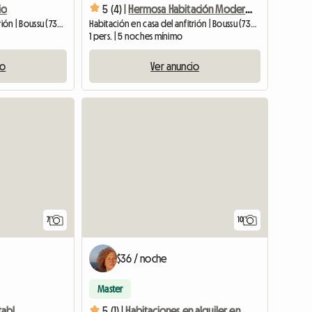
io
5 (4) |
Hermosa Habitación Moderna Y Amoblada
Habitación en casa del anfitrión | Boussu (7300) | 22 M2
Habitación en casa del anfitrión | Boussu (7300) | 25 M2
1 pers. | 5 noches mínimo
io
Ver anuncio
7
10
$36 / noche
Master
Casa Moderna Y Confortable Cerca De Mons, Cerca De
5 (1) |
Habitaciones en alquiler en un apartamento, Pairidaiza, Mons, Ath