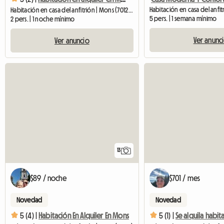
Habitación en casa del anfitrión | Mons (7012) | 20 M2
5 pers. | 1 semana mínimo
2 pers. | 1 noche mínimo
Ver anunc
Ver anuncio
13
$89 / noche
$701 / mes
Novedad
Novedad
5 (4) |
Habitación En Alquiler En Mons
5 (1) |