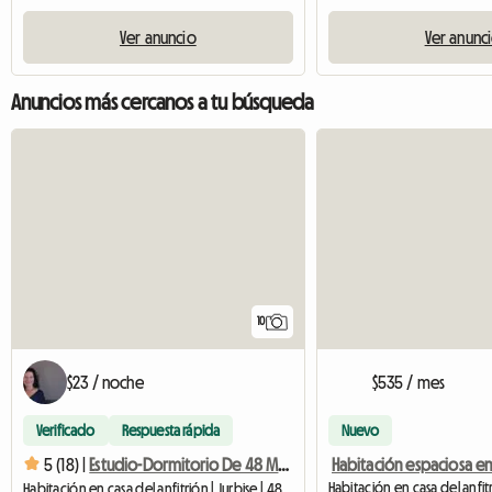
Ver anuncio
Ver anunc
Anuncios más cercanos a tu búsqueda
10
$23 / noche
$535 / mes
Verificado
Respuesta rápida
Nuevo
5 (18) |
Estudio-Dormitorio De 48 M² - Cerca De Pairi Daiza (11kms)
Habitación en casa del anfitrión | Jurbise | 48 M2