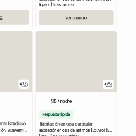
5 pers. | 1 mes mínimo
io
Ver anuncio
6
4
$15 / noche
Respuesta rápida
iante Estudioso
Habitación en casa particular
Habitación en casa del anfitrión | Louvroil (59720) | 12 M2
Habitación en casa del anfitrión | Assevent (59600)
1 pers. | 1 semana mínimo