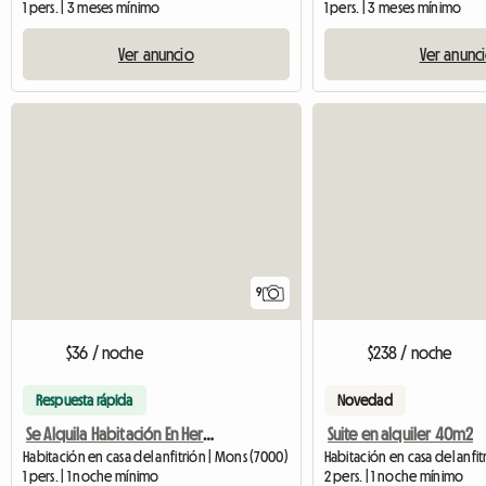
1 pers. | 3 meses mínimo
1 pers. | 3 meses mínimo
Ver anuncio
Ver anunc
9
$36 / noche
$238 / noche
Respuesta rápida
Novedad
Se Alquila Habitación En Hermoso Apartamento
Suite en alquiler 40m2
Habitación en casa del anfitrión | Mons (7000)
1 pers. | 1 noche mínimo
2 pers. | 1 noche mínimo