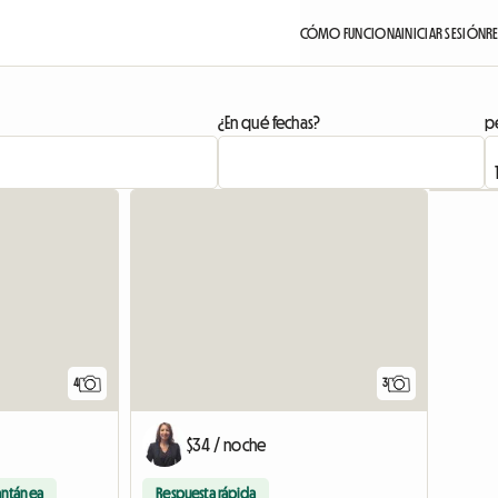
CÓMO FUNCIONA
INICIAR SESIÓN
R
¿En qué fechas?
pe
4
3
$34 / noche
antánea
Respuesta rápida