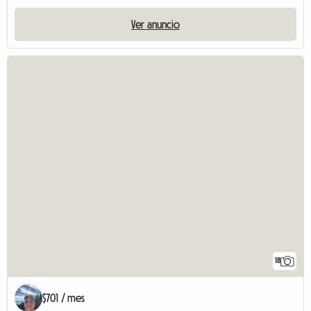
Ver anuncio
18
$701 / mes