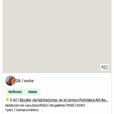
9
$36 / noche
Verificado
Master
5 (6) |
Alquiler de habitaciones, en el campo-Pairidaiza-Ath-Beloeil-Mons-
Habitación en casa del anfitrión | Brugelette (7940) | 20 M2
1 pers. | 1 semana mínimo