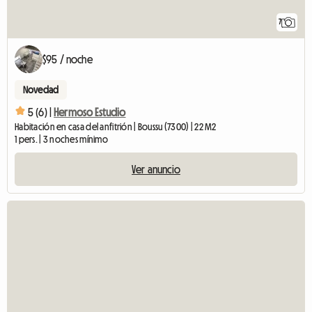
7
$95 / noche
Novedad
5 (6) |
Hermoso Estudio
Habitación en casa del anfitrión | Boussu (7300) | 22 M2
1 pers. | 3 noches mínimo
Ver anuncio