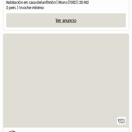
Habitación en casa del anfitrión | Mons (7012) | 20 M2
2 pers. | 1 noche mínimo
Ver anuncio
7