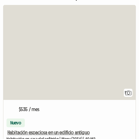
Ver
1
$535 / mes
Nuevo
Habitación espaciosa en un edificio antiguo
Habitación en casa del anfitrión | Mons (7034) | 40 M2