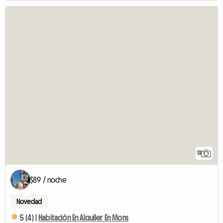
13
$89 / noche
Novedad
5 (4) |
Habitación En Alquiler En Mons