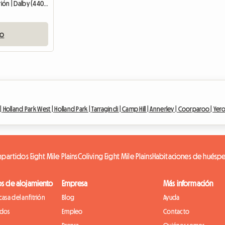
Habitación en casa del anfitrión | Dalby (4405)
io
 |
Holland Park West |
Holland Park |
Tarragindi |
Camp Hill |
Annerley |
Coorparoo |
Yer
partidos Eight Mile Plains
Coliving Eight Mile Plains
Habitaciones de huésped
os de alojamiento
Empresa
Más información
casa del anfitrión
Blog
Ayuda
idos
Empleo
Contacto