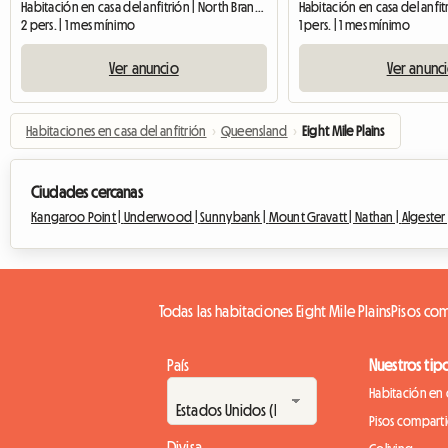
Habitación en casa del anfitrión | North Branch (4370)
2 pers. | 1 mes mínimo
1 pers. | 1 mes mínimo
Ver anuncio
Ver anunc
Habitaciones en casa del anfitrión
›
Queensland
›
Eight Mile Plains
Ciudades cercanas
Kangaroo Point |
Underwood |
Sunnybank |
Mount Gravatt |
Nathan |
Algester
Todas las habitaciones Eight Mile Plains
Pisos com
País
Nuestros tip
Habitación en 
Pisos compart
Divisa