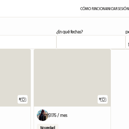
CÓMO FUNCIONA
INICIAR SESIÓN
¿En qué fechas?
pe
8
9
$1175 / mes
Novedad