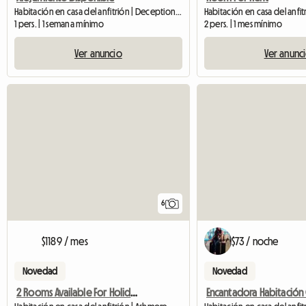
Habitación en casa del anfitrión | Deception Bay (4508)
Habitación en casa del anfi
1 pers. | 1 semana mínimo
2 pers. | 1 mes mínimo
Ver anuncio
Ver anunc
6
$1189 / mes
$73 / noche
Novedad
Novedad
2 Rooms Available For Holiday Season