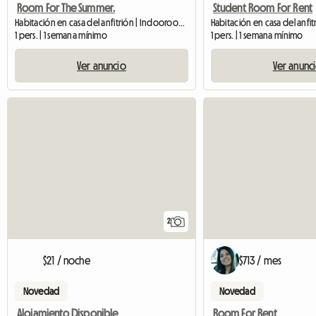
Room For The Summer.
Student Room For Rent
Habitación en casa del anfitrión | Indooroopilly (4068)
1 pers. | 1 semana mínimo
1 pers. | 1 semana mínimo
Ver anuncio
Ver anunc
2
$21 / noche
$713 / mes
Novedad
Novedad
Alojamiento Disponible
Room For Rent