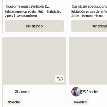
Awesome ensuit available! Don't miss out
Habitación en casa del anfitrión | Eight Mile Plains (4113)
2 pers. | 1 semana mínimo
3 pers. | 1 semana mínimo
Ver anuncio
Ver anunc
2
$17 / noche
$25 / noche
Novedad
Novedad