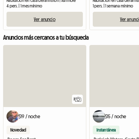
Habitación en casa del anfitrión | Ashmore
4 pers. | 1 mes mínimo
1 pers. | 1 semana mínimo
Ver anuncio
Ver anunc
Anuncios más cercanos a tu búsqueda
2
$19 / noche
$15 / noche
Novedad
Instantánea