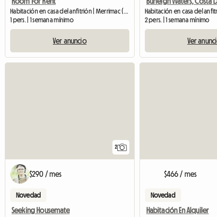
Room For Rent
Habitación en casa del anfitrión | Merrimac (4226)
1 pers. | 1 semana mínimo
2 pers. | 1 semana mínimo
Ver anuncio
Ver anunc
2
$290 / mes
$466 / mes
Novedad
Novedad
Seeking Housemate
Habitación En Alquiler