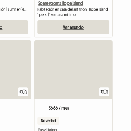
Spare rooms Hope Island
Habitación en casa del anfitrión | Sumner (4074)
Habitación en casa del anfitrión | Hope Island
1 pers. | 1 semana mínimo
io
Ver anuncio
Ver anuncio
4
3
$666 / mes
Novedad
Easy Living