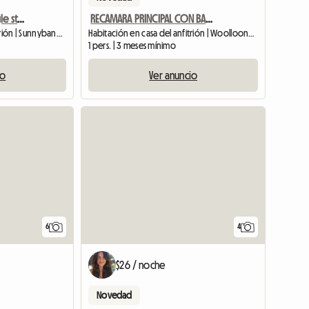
Sunnybank spacious single storey
RECAMARA PRINCIPAL CON BAÑO DISPONIBLE EN HERMOSO EDIFICIO
Habitación en casa del anfitrión | Sunnybank (4109)
Habitación en casa del anfitrión | Woolloongabba (4102) | 79 M2
1 pers. | 3 meses mínimo
io
Ver anuncio
Ver anuncio
6
4
$26 / noche
Novedad