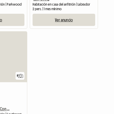
trión | Parkwood
Habitación en casa del anfitrión | Labrador
2 pers. | 1 mes mínimo
io
Ver anuncio
8
Encantadora Habitación Con Hermosas Instalaciones