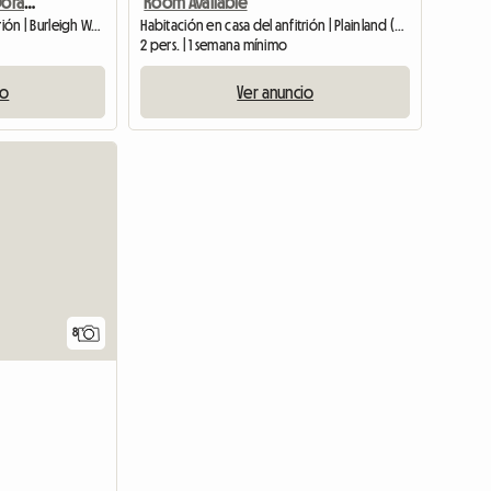
Burleigh Waters, Costa Dorada, Queensland, Australia
Room Available
Habitación en casa del anfitrión | Burleigh Waters (4220) | 30 M2
Habitación en casa del anfitrión | Plainland (4341)
2 pers. | 1 semana mínimo
io
Ver anuncio
Ver anuncio
8