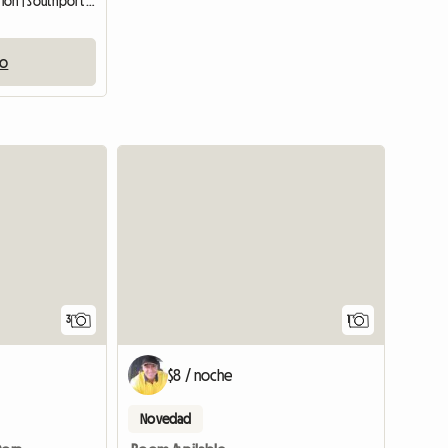
Habitación en casa del anfitrión | Southport (4215)
io
Ver anuncio
Ver anun
3
1
$8 / noche
Novedad