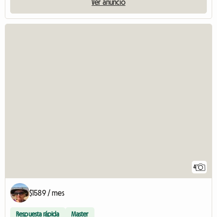
Ver anuncio
4
$1589 / mes
Respuesta rápida
Master