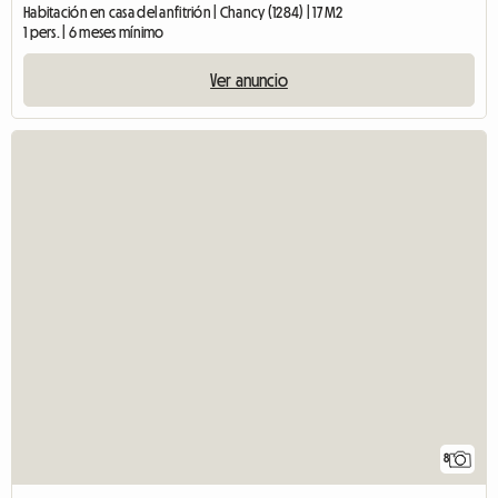
Habitación en casa del anfitrión | Chancy (1284) | 17 M2
1 pers. | 6 meses mínimo
Ver anuncio
8