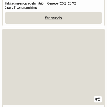
Habitación en casa del anfitrión | Genève (1205) | 25 M2
2 pers. | 1 semana mínimo
Ver anuncio
10