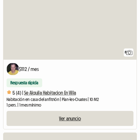
8
$1112 / mes
Respuesta rápida
5 (4) |
Se Alquila Habitacion En Villa
Habitación en casa del anfitrión | Plan-les-Ouates | 10 M2
1 pers. | 1 mes mínimo
Ver anuncio