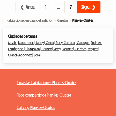
❮ Ante.
1
…
7
Sigu. ❯
Habitaciones en casa del anfitrión
›
Ginebra
›
Plan-les-Ouates
Ciudades cercanas
Aesch |
Bardonnex |
Lancy |
Onex |
Perly-Certoux |
Carouge |
Troinex |
Confignon |
Plainpalais |
Bernex |
Vessy |
Vernier |
Ginebra |
Veyrier |
Grand-Saconnex |
Soral
Todas las habitaciones Plan-les-Ouates
Pisos compartidos Plan-les-Ouates
Coliving Plan-les-Ouates