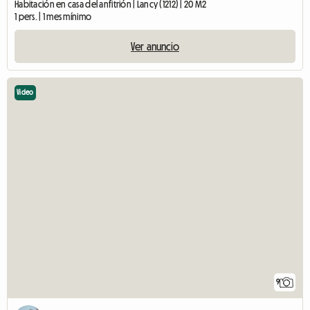
Habitación en casa del anfitrión | Lancy (1212) | 20 M2
1 pers. | 1 mes mínimo
Ver anuncio
Video
9