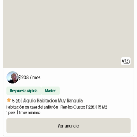
8
$1208 / mes
Respuesta rápida
Master
5 (3) |
Alquilo Habitacion Muy Tranquila
Habitación en casa del anfitrión | Plan-les-Ouates (1228) | 15 M2
1 pers. | 1 mes mínimo
Ver anuncio