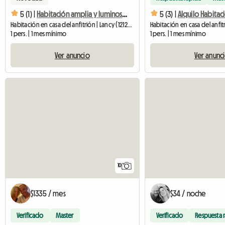
5 (1) |
Habitación amplia y luminosa – Cerca de todos los servicios
5 (3) |
Habitación en casa del anfitrión | Lancy (1212) | 20 M2
1 pers. | 1 mes mínimo
1 pers. | 1 mes mínimo
Ver anuncio
Ver anunc
10
$1335 / mes
$34 / noche
Verificado
Master
Verificado
Respuesta 