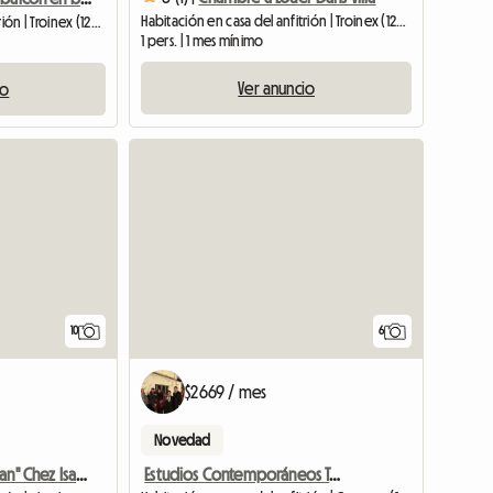
Habitación en casa del anfitrión | Troinex (1256) | 12 M2
Habitación en casa del anfitrión | Troinex (1256) | 16 M2
1 pers. | 1 mes mínimo
Ver anuncio
io
10
6
$2669 / mes
Novedad
Estudios Contemporáneos Todo En Uno/También Muy Adecuados Para
Habitación "Léman" Chez Isabelle Et Gérard