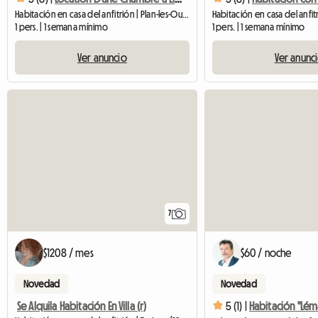
Habitación en casa del anfitrión | Plan-les-Ouates (1228) | 16 M2
1 pers. | 1 semana mínimo
1 pers. | 1 semana mínimo
Ver anuncio
Ver anunc
7
$1208 / mes
$60 / noche
Novedad
Novedad
Se Alquila Habitación En Villa (r)
5 (1) |