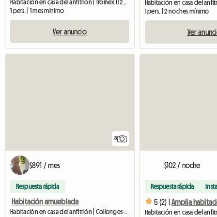
Habitación en casa del anfitrión | Troinex (1256) | 12 M2
1 pers. | 1 mes mínimo
1 pers. | 2 noches mínimo
Ver anuncio
Ver anunc
8
$891 / mes
$102 / noche
Respuesta rápida
Respuesta rápida
Inst
Habitación amueblada
5 (2) |
Habitación en casa del anfitrión | Collonges-sous-Salève (74160) | 13 M2