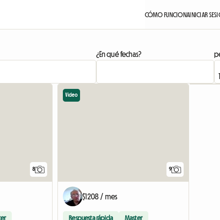
CÓMO FUNCIONA
INICIAR SES
¿En qué fechas?
pe
Video
8
9
$1208 / mes
ter
Respuesta rápida
Master