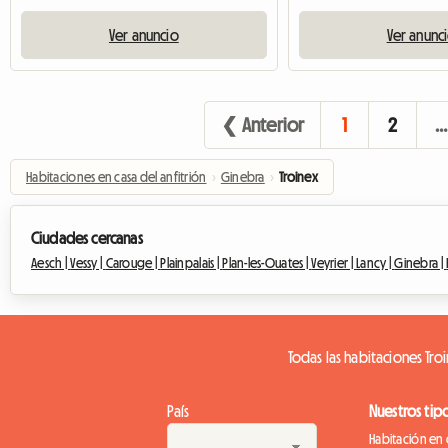
Ver anuncio
Ver anunc
❮ Anterior
1
2
…
Habitaciones en casa del anfitrión
›
Ginebra
›
Troinex
Ciudades cercanas
Aesch |
Vessy |
Carouge |
Plainpalais |
Plan-les-Ouates |
Veyrier |
Lancy |
Ginebra |
Todas las habitaciones Tro
País
Nuestros tip
Habitación en 