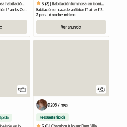
Ginebra, Hermosa habitación luminosa con rápido acceso al centro y estación de tren.
5 (3) |
Habitación luminosa en bonita casa con jardín.
Habitación en casa del anfitrión | Plan-les-Ouates (1228) | 12 M2
Habitación en casa del anfitrión | Troinex (1256) | 15 M2
3 pers. | 6 noches mínimo
io
Ver anuncio
4
10
$1208 / mes
Respuesta rápida
rápida
5 (1) |
Chambre à Louer Dans Villa
Habitación con balcón en bonita casa con jardín.