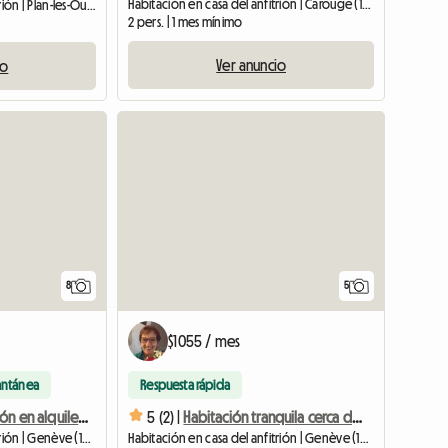
Habitación en casa del anfitrión | Carouge (1227)
Habitación en casa del anfitrión | Plan-les-Ouates (1228) | 12 M2
2 pers. | 1 mes mínimo
Ver anuncio
io
8
5
$1055 / mes
antánea
Respuesta rápida
Amplia habitación en alquiler en Ginebra
5 (2) |
Habitación tranquila cerca de HUG HEDS CMU
Habitación en casa del anfitrión | Genève (1205) | 25 M2
Habitación en casa del anfitrión | Genève (1206) | 10 M2