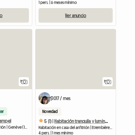
1 pers. | 6 meses mínimo
io
Ver anuncio
7
7
$1017 / mes
ter
Novedad
hampel
5 (1) |
Habitación tranquila y luminosa.
Habitación en casa del anfitrión | Genève (1208) | 12 M2
Habitación en casa del anfitrión | Etrembières (74100) | 12 M2
4 pers. | 1 mes mínimo