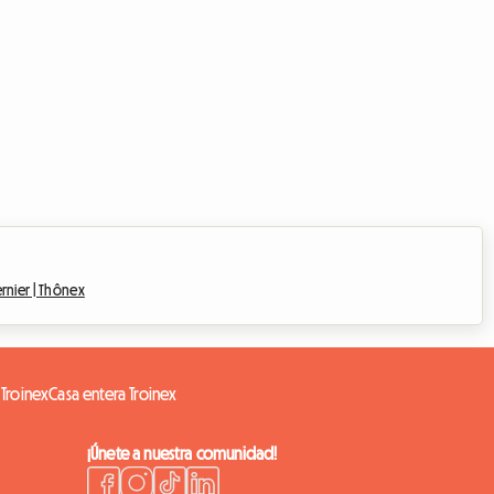
rnier |
Thônex
Troinex
Casa entera Troinex
¡Únete a nuestra comunidad!