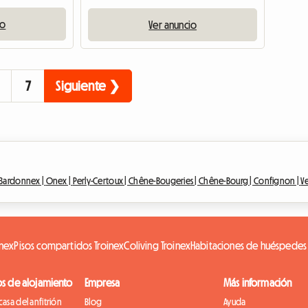
io
Ver anuncio
7
Siguiente ❯
Bardonnex |
Onex |
Perly-Certoux |
Chêne-Bougeries |
Chêne-Bourg |
Confignon |
Ve
inex
Pisos compartidos Troinex
Coliving Troinex
Habitaciones de huéspedes 
os de alojamiento
Empresa
Más información
casa del anfitrión
Blog
Ayuda