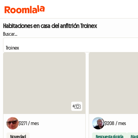
Habitaciones en casa del anfitrión Troinex
Buscar...
6
$1271 / mes
$1208 / mes
Novedad
Respuesta rápida
Mas