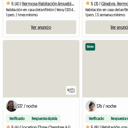
5 (4) |
Hermosa Habitación Amueblada Cerca De Ginebra
5 (3) |
Habitación en casa del anfitrión | Vessy (1234) | 20 M2
1 pers. | 1 mes mínimo
1 pers. | 3 semanas mínimo
Ver anuncio
Ver anunc
Video
5
$37 / noche
$76 / noche
Verificado
Respuesta rápida
Verificado
Respuesta 
5 (6) |
Location D'une Chambre à Lit Simple
5 (8) |