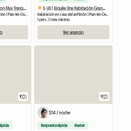
Alquilo Habitacion Muy Tranquila
5 (4) |
Alquile Una Habitación Grande Y Tranquila
Habitación en casa del anfitrión | Plan-les-Ouates (1228) | 15 M2
Habitación en casa del anfitrión | Plan-les-Ouates (1228) | 15 M2
1 pers. | 1 mes mínimo
io
Ver anuncio
11
11
$114 / noche
rápida
Respuesta rápida
Master