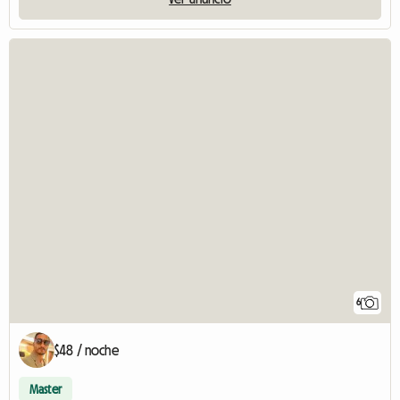
6
$48 / noche
Master