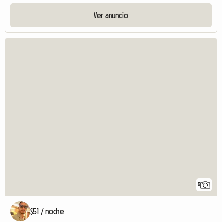
Ver anuncio
5
$51 / noche