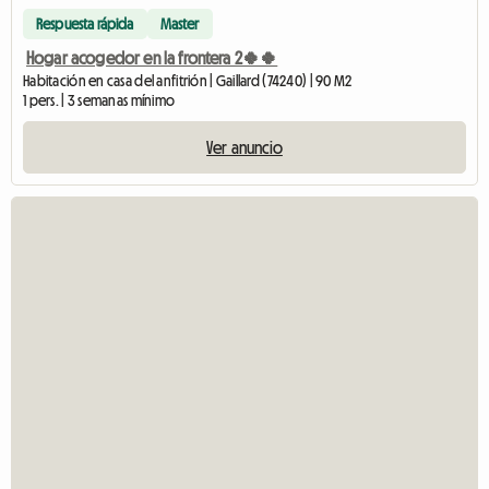
Respuesta rápida
Master
Hogar acogedor en la frontera 2🍀🍀
Habitación en casa del anfitrión | Gaillard (74240) | 90 M2
1 pers. | 3 semanas mínimo
Ver anuncio