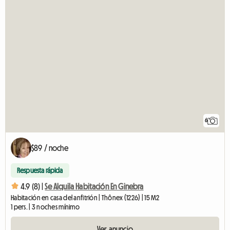
6
$89 / noche
Respuesta rápida
4.9 (8) |
Se Alquila Habitación En Ginebra
Habitación en casa del anfitrión | Thônex (1226) | 15 M2
1 pers. | 3 noches mínimo
Ver anuncio