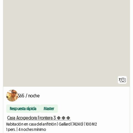
7
$65 / noche
Respuesta rápida
Master
Casa Acogedora Frontera 3 🍀🍀🍀
Habitación en casa del anfitrión | Gaillard (74240) | 100 M2
1 pers. | 4 noches mínimo