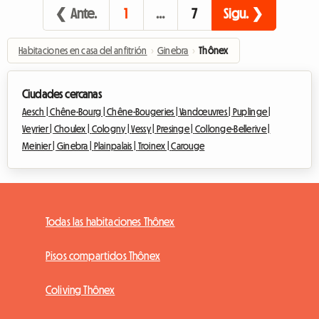
❮ Ante.
1
…
7
Sigu. ❯
Habitaciones en casa del anfitrión
›
Ginebra
›
Thônex
Ciudades cercanas
Aesch |
Chêne-Bourg |
Chêne-Bougeries |
Vandœuvres |
Puplinge |
Veyrier |
Choulex |
Cologny |
Vessy |
Presinge |
Collonge-Bellerive |
Meinier |
Ginebra |
Plainpalais |
Troinex |
Carouge
Todas las habitaciones Thônex
Pisos compartidos Thônex
Coliving Thônex