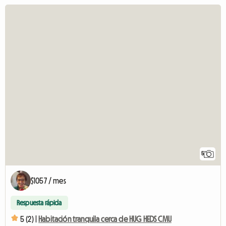
5
$1057 / mes
Respuesta rápida
5 (2) |
Habitación tranquila cerca de HUG HEDS CMU