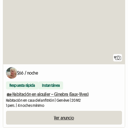
9
$66 / noche
Respuesta rápida
Instantánea
🏡 Habitación en alquiler – Ginebra (Eaux-Vives)
Habitación en casa del anfitrión | Genève | 20 M2
1 pers. | 4 noches mínimo
Ver anuncio