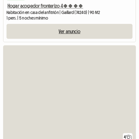
Hogar acogedor fronterizo 4🍀🍀🍀🍀
Habitación en casa del anfitrión | Gaillard (74240) | 90 M2
1 pers. | 5 noches mínimo
Ver anuncio
4