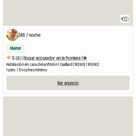
6
$48 / noche
Master
5 (4) |
Hogar acogedor en la frontera 1🍀
Habitación en casa del anfitrión | Gaillard (74240) | 100 M2
1 pers. | 5 noches mínimo
Ver anuncio