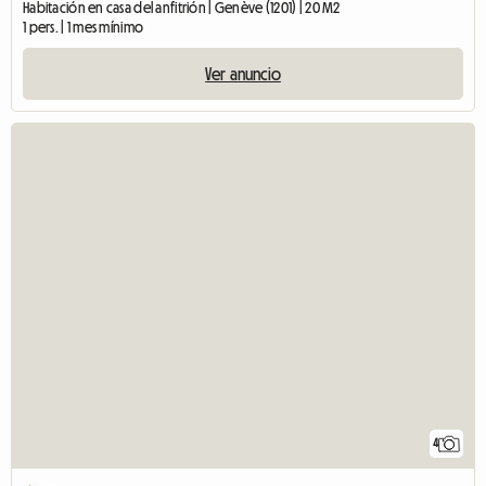
Habitación en casa del anfitrión | Genève (1201) | 20 M2
1 pers. | 1 mes mínimo
Ver anuncio
4