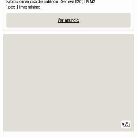
Habitación en casa del anfitrión | Genève (1201) | 19 M2
1 pers. | 1 mes mínimo
Ver anuncio
8