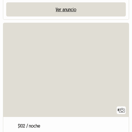
Ver anuncio
8
$102 / noche