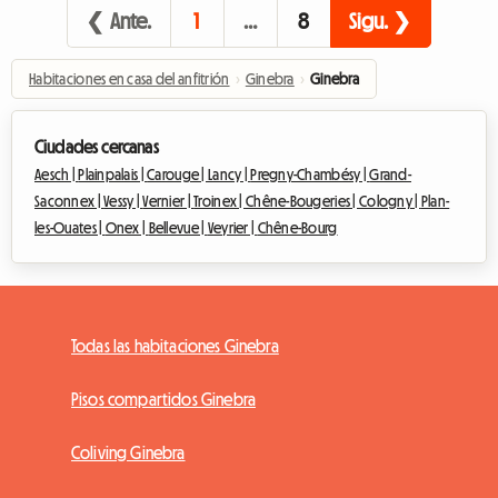
❮ Ante.
1
…
8
Sigu. ❯
Habitaciones en casa del anfitrión
›
Ginebra
›
Ginebra
Ciudades cercanas
Aesch |
Plainpalais |
Carouge |
Lancy |
Pregny-Chambésy |
Grand-
Saconnex |
Vessy |
Vernier |
Troinex |
Chêne-Bougeries |
Cologny |
Plan-
les-Ouates |
Onex |
Bellevue |
Veyrier |
Chêne-Bourg
Todas las habitaciones Ginebra
Pisos compartidos Ginebra
Coliving Ginebra