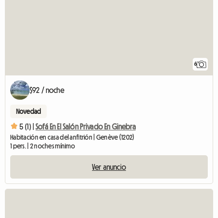
6
$92 / noche
Novedad
5 (1) |
Sofá En El Salón Privado En Ginebra
Habitación en casa del anfitrión | Genève (1202)
1 pers. | 2 noches mínimo
Ver anuncio