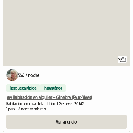
9
$66 / noche
Respuesta rápida
Instantánea
🏡 Habitación en alquiler – Ginebra (Eaux-Vives)
Habitación en casa del anfitrión | Genève | 20 M2
1 pers. | 4 noches mínimo
Ver anuncio