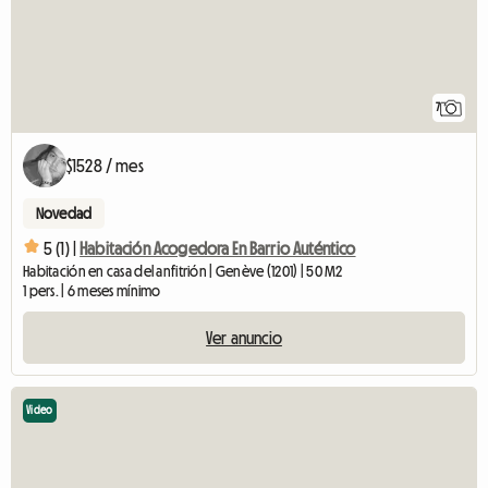
7
$1528 / mes
Novedad
5 (1) |
Habitación Acogedora En Barrio Auténtico
Habitación en casa del anfitrión | Genève (1201) | 50 M2
1 pers. | 6 meses mínimo
Ver anuncio
Video