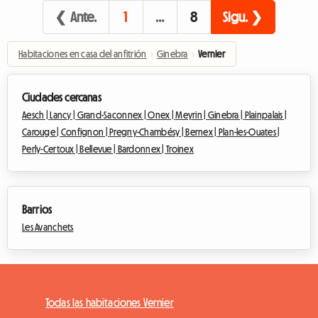
❮ Ante.
1
…
8
Sigu. ❯
Habitaciones en casa del anfitrión
›
Ginebra
›
Vernier
Ciudades cercanas
Aesch |
Lancy |
Grand-Saconnex |
Onex |
Meyrin |
Ginebra |
Plainpalais |
Carouge |
Confignon |
Pregny-Chambésy |
Bernex |
Plan-les-Ouates |
Perly-Certoux |
Bellevue |
Bardonnex |
Troinex
Barrios
Les Avanchets
Todas las habitaciones Vernier