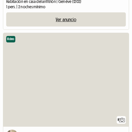
Habitación en casa del anfitrión | Genève (1202)
1 pers. | 2 noches mínimo
Ver anuncio
Video
8