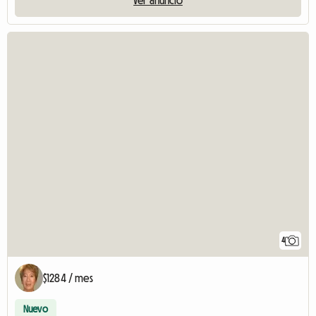
4
$1284 / mes
Nuevo