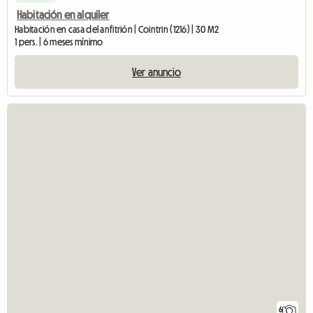
Habitación en alquiler
Habitación en casa del anfitrión | Cointrin (1216) | 30 M2
1 pers. | 6 meses mínimo
Ver anuncio
6