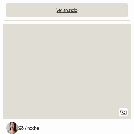
Ver anuncio
7
$76 / noche