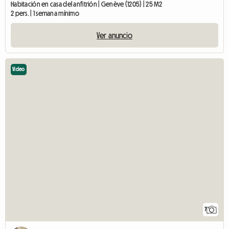
Habitación en casa del anfitrión | Genève (1205) | 25 M2
2 pers. | 1 semana mínimo
Ver anuncio
Video
7