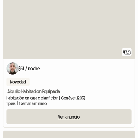
11
$51 / noche
Novedad
Alquilo Habitacion Equipada
Habitación en casa del anfitrión | Genève (1203)
1 pers. | 1 semana mínimo
Ver anuncio