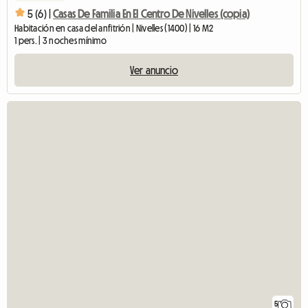
5 (6) |
Casas De Familia En El Centro De Nivelles (copia)
Habitación en casa del anfitrión | Nivelles (1400) | 16 M2
1 pers. | 3 noches mínimo
Ver anuncio
5