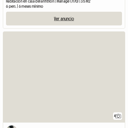
Habitación en casa del anfitrión | Manage (7170) | 35 M2
6 pers. | 6 meses mínimo
Ver anuncio
4