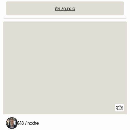
Ver anuncio
6
$48 / noche