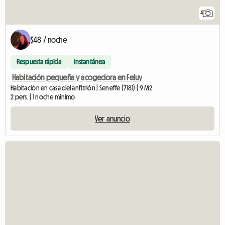
4
$48 / noche
Respuesta rápida
Instantánea
Habitación pequeña y acogedora en Feluy
Habitación en casa del anfitrión | Seneffe (7181) | 9 M2
2 pers. | 1 noche mínimo
Ver anuncio