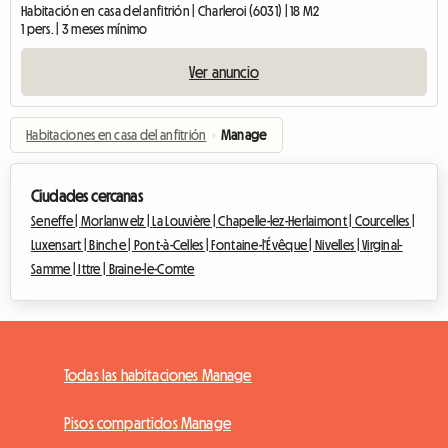
Habitación en casa del anfitrión | Charleroi (6031) | 18 M2
1 pers. | 3 meses mínimo
Ver anuncio
Habitaciones en casa del anfitrión
›
Manage
Ciudades cercanas
Seneffe |
Morlanwelz |
La Louvière |
Chapelle-lez-Herlaimont |
Courcelles |
Luxensart |
Binche |
Pont-à-Celles |
Fontaine-l'Évêque |
Nivelles |
Virginal-
Samme |
Ittre |
Braine-le-Comte
Todas las habitaciones Manage
Pisos compartidos Manage