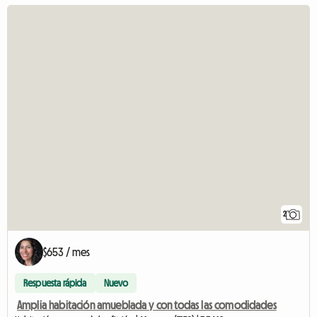
2
$653 / mes
Respuesta rápida
Nuevo
Amplia habitación amueblada y con todas las comodidades