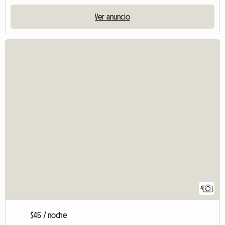
Ver anuncio
4
$45 / noche