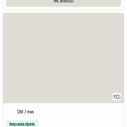
7
$761 / mes
Respuesta rápida