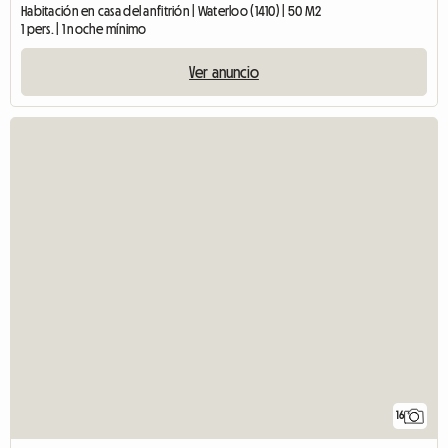
Habitación en casa del anfitrión | Waterloo (1410) | 50 M2
1 pers. | 1 noche mínimo
Ver anuncio
16