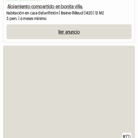
Alojamiento compartido en bonita villa.
Habitación en casa del anfitrión | Braine-l'Alleud (1421) | 12 M2
3 pers. | 6 meses mínimo
Ver anuncio
8