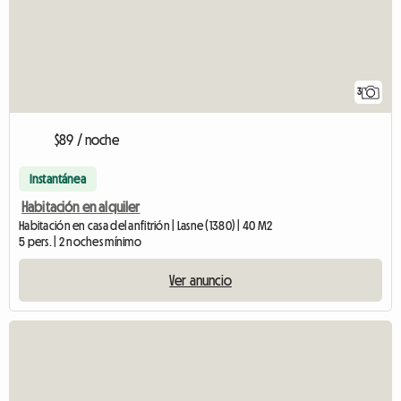
3
$89 / noche
Instantánea
Habitación en alquiler
Habitación en casa del anfitrión | Lasne (1380) | 40 M2
5 pers. | 2 noches mínimo
Ver anuncio