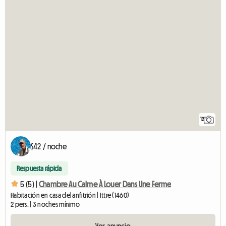
12
$42 / noche
Respuesta rápida
5 (5) |
Chambre Au Calme À Louer Dans Une Ferme
Habitación en casa del anfitrión | Ittre (1460)
2 pers. | 3 noches mínimo
Ver anuncio