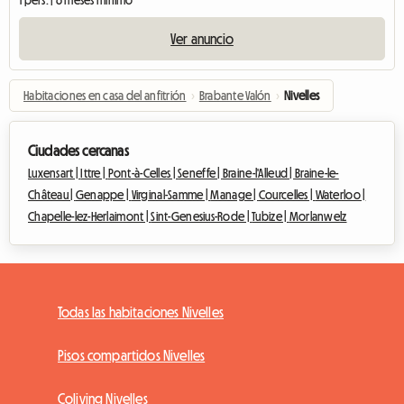
1 pers. | 6 meses mínimo
Ver anuncio
Habitaciones en casa del anfitrión
›
Brabante Valón
›
Nivelles
Ciudades cercanas
Luxensart |
Ittre |
Pont-à-Celles |
Seneffe |
Braine-l'Alleud |
Braine-le-
Château |
Genappe |
Virginal-Samme |
Manage |
Courcelles |
Waterloo |
Chapelle-lez-Herlaimont |
Sint-Genesius-Rode |
Tubize |
Morlanwelz
Todas las habitaciones Nivelles
Pisos compartidos Nivelles
Coliving Nivelles