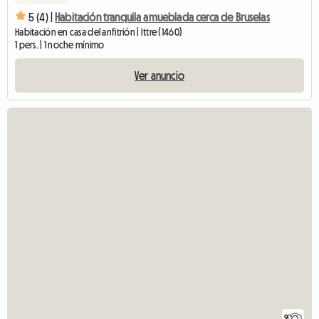
5 (4) |
Habitación tranquila amueblada cerca de Bruselas
Habitación en casa del anfitrión | Ittre (1460)
1 pers. | 1 noche mínimo
Ver anuncio
9