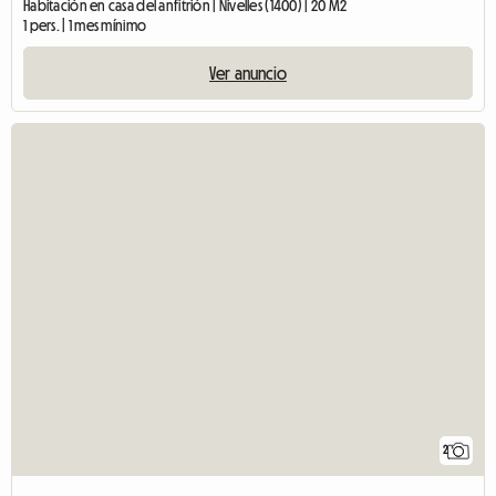
Habitación en casa del anfitrión | Nivelles (1400) | 20 M2
1 pers. | 1 mes mínimo
Ver anuncio
2