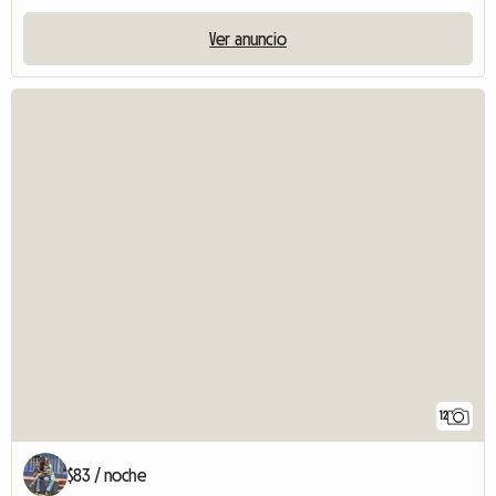
Ver anuncio
12
$83 / noche