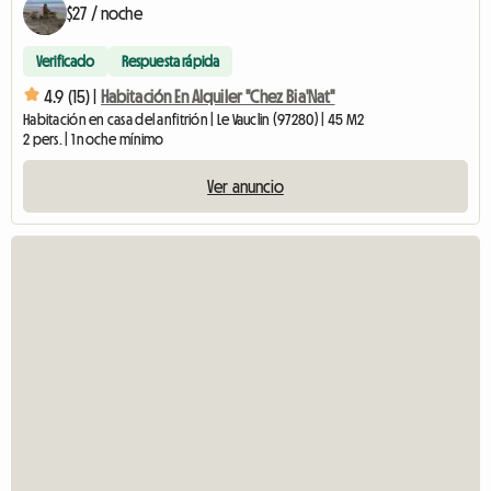
$27 / noche
Verificado
Respuesta rápida
4.9 (15) |
Habitación En Alquiler "Chez Bia'Nat"
Habitación en casa del anfitrión | Le Vauclin (97280) | 45 M2
2 pers. | 1 noche mínimo
Ver anuncio