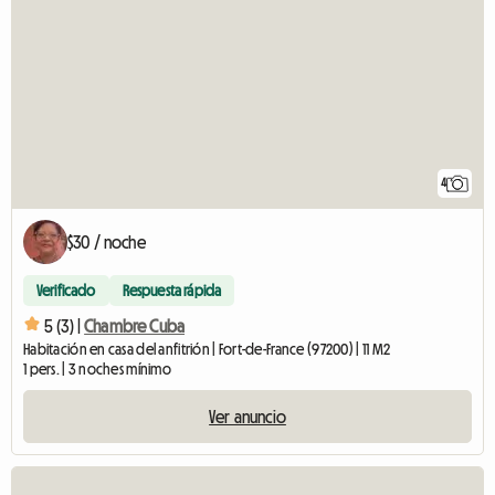
4
$30 / noche
Verificado
Respuesta rápida
5 (3) |
Chambre Cuba
Habitación en casa del anfitrión | Fort-de-France (97200) | 11 M2
1 pers. | 3 noches mínimo
Ver anuncio