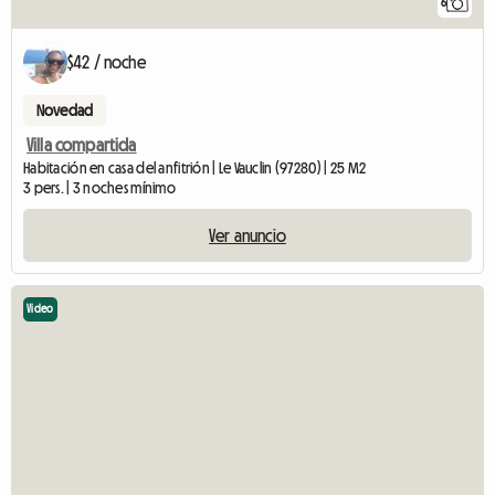
6
$42 / noche
Novedad
Villa compartida
Habitación en casa del anfitrión | Le Vauclin (97280) | 25 M2
3 pers. | 3 noches mínimo
Ver anuncio
Video