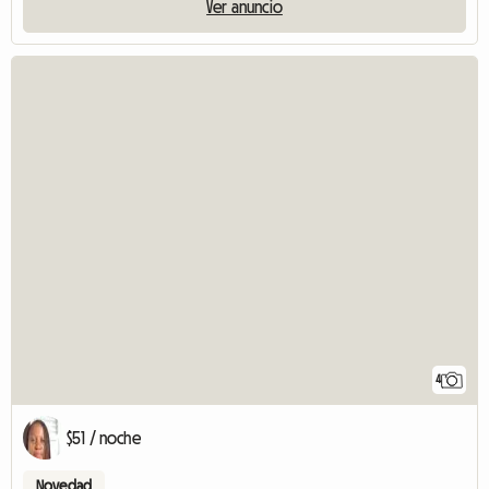
Ver anuncio
4
$51 / noche
Novedad