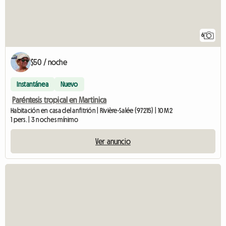
6
$50 / noche
Instantánea
Nuevo
Paréntesis tropical en Martinica
Habitación en casa del anfitrión | Rivière-Salée (97215) | 10 M2
1 pers. | 3 noches mínimo
Ver anuncio