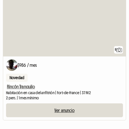
5
$986 / mes
Novedad
Rincón Tranquilo
Habitación en casa del anfitrión | Fort-de-France | 37 M2
2 pers. | 1 mes mínimo
Ver anuncio