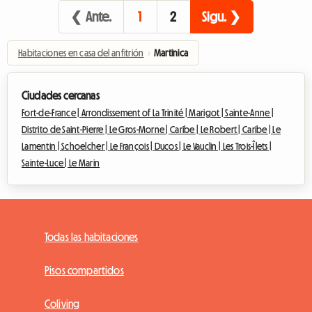
❮ Ante.
1
2
Sigu. ❯
Habitaciones en casa del anfitrión
›
Martinica
Ciudades cercanas
Fort-de-France |
Arrondissement of La Trinité |
Marigot |
Sainte-Anne |
Distrito de Saint-Pierre |
Le Gros-Morne |
Caribe |
Le Robert |
Caribe |
Le
Lamentin |
Schoelcher |
Le François |
Ducos |
Le Vauclin |
Les Trois-Îlets |
Sainte-Luce |
Le Marin
Todas las habitaciones
Pisos compartidos
Coliving