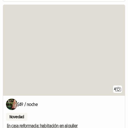
4
$49 / noche
Novedad
En casa reformada: habitación en alquiler