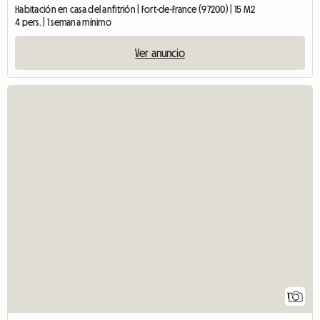
Habitación en casa del anfitrión | Fort-de-France (97200) | 15 M2
4 pers. | 1 semana mínimo
Ver anuncio
1