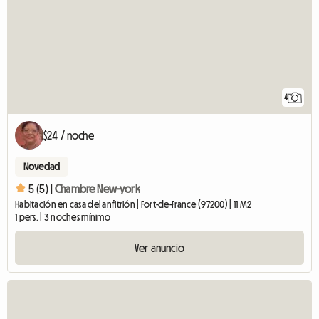
4
$24 / noche
Novedad
5 (5) |
Chambre New-york
Habitación en casa del anfitrión | Fort-de-France (97200) | 11 M2
1 pers. | 3 noches mínimo
Ver anuncio