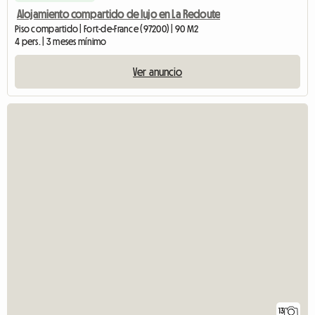
Alojamiento compartido de lujo en La Redoute
Piso compartido | Fort-de-France (97200) | 90 M2
4 pers. | 3 meses mínimo
Ver anuncio
13