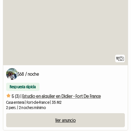
12
$68 / noche
Respuesta rápida
5 (3) |
Estudio en alquiler en Didier - Fort De France
Casa entera | Fort-de-France | 35 M2
2 pers. | 2 noches mínimo
Ver anuncio