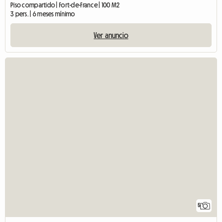
Piso compartido | Fort-de-France | 100 M2
3 pers. | 6 meses mínimo
Ver anuncio
5