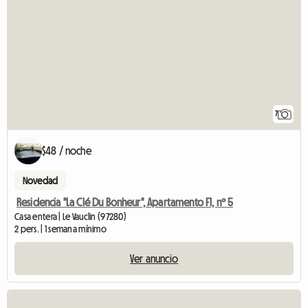
7
$48 / noche
Novedad
Residencia "La Clé Du Bonheur", Apartamento F1, nº 5
Casa entera | Le Vauclin (97280)
2 pers. | 1 semana mínimo
Ver anuncio