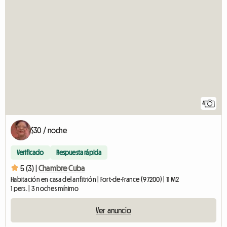
4
$30 / noche
Verificado
Respuesta rápida
5 (3) |
Chambre Cuba
Habitación en casa del anfitrión | Fort-de-France (97200) | 11 M2
1 pers. | 3 noches mínimo
Ver anuncio