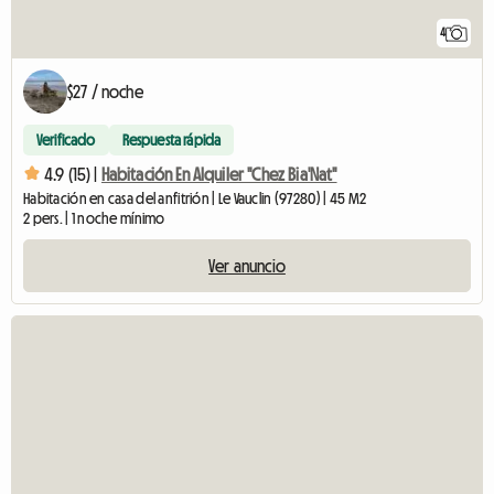
4
$27 / noche
Verificado
Respuesta rápida
4.9 (15) |
Habitación En Alquiler "Chez Bia'Nat"
Habitación en casa del anfitrión | Le Vauclin (97280) | 45 M2
2 pers. | 1 noche mínimo
Ver anuncio