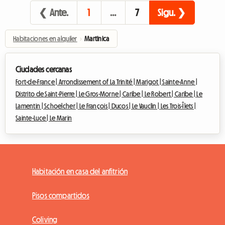
❮ Ante.
1
…
7
Sigu. ❯
Habitaciones en alquiler
›
Martinica
Ciudades cercanas
Fort-de-France |
Arrondissement of La Trinité |
Marigot |
Sainte-Anne |
Distrito de Saint-Pierre |
Le Gros-Morne |
Caribe |
Le Robert |
Caribe |
Le
Lamentin |
Schoelcher |
Le François |
Ducos |
Le Vauclin |
Les Trois-Îlets |
Sainte-Luce |
Le Marin
Habitación en casa del anfitrión
Pisos compartidos
Coliving