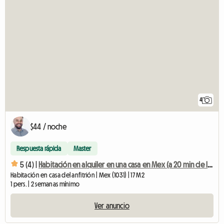
4
$44 / noche
Respuesta rápida
Master
5 (4) |
Habitación en alquiler en una casa en Mex (a 20 min de la EPFL/UNIL)
Habitación en casa del anfitrión | Mex (1031) | 17 M2
1 pers. | 2 semanas mínimo
Ver anuncio