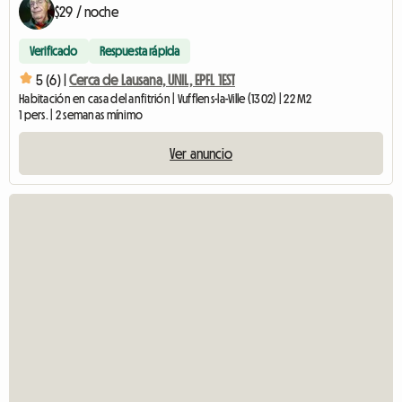
$29 / noche
Verificado
Respuesta rápida
5 (6) |
Cerca de Lausana, UNIL, EPFL 1EST
Habitación en casa del anfitrión | Vufflens-la-Ville (1302) | 22 M2
1 pers. | 2 semanas mínimo
Ver anuncio