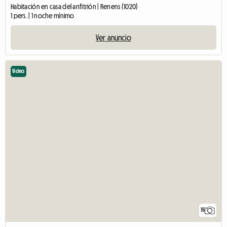
Habitación en casa del anfitrión | Renens (1020)
1 pers. | 1 noche mínimo
Ver anuncio
Video
15