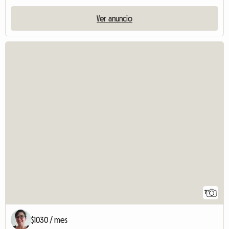
Ver anuncio
7
$1030 / mes