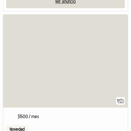
Ver anuncio
7
$1500 / mes
Novedad