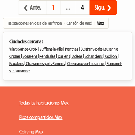
❮ Ante.
1
…
4
Sigu. ❯
Habitaciones en casa del anfitrión
›
Cantón de Vaud
›
Mex
Ciudades cercanas
Villars-Sainte-Croix |
Vufflens-la-Ville |
Penthaz |
Bussigny-près-Lausanne |
Crissier |
Boussens |
Penthalaz |
Daillens |
Aclens |
Echandens |
Gollion |
Ecublens |
Chavannes-près-Renens |
Cheseaux-sur-Lausanne |
Romanel-
sur-Lausanne
Todas las habitaciones Mex
Pisos compartidos Mex
Coliving Mex