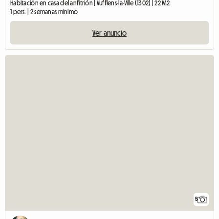
Habitación en casa del anfitrión | Vufflens-la-Ville (1302) | 22 M2
1 pers. | 2 semanas mínimo
Ver anuncio
5