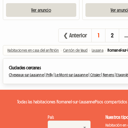
Ver anuncio
Ver anunc
❮ Anterior
1
2
…
Habitaciones en casa del anfitrión
›
Cantón de Vaud
›
Lausana
›
Romanel-sur-
Ciudades cercanas
Cheseaux-sur-Lausanne |
Prilly |
Le Mont-sur-Lausanne |
Crissier |
Renens |
Etagniè
Todas las habitaciones Romanel-sur-Lausanne
Pisos compartidos
País
Nuestros tip
Habitación en 