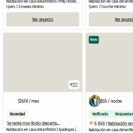
Habitación en casa del anfitrión | Prilly (1008) | 15 M2
1 pers. | 3 meses mínimo
1 pers. | 1 noche mínimo
Ver anuncio
Ver anunc
Video
4
$2674 / mes
$55 / noche
Novedad
Verificado
Respuesta 
Se renta muy lindo departamento amueblado
5 (50) |
Habitación en casa del anfitrión | Epalinges (1066)