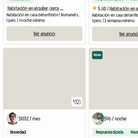
Habitación en alquiler cerca de Lausana, en el campo.
5 (4) |
Habitación en casa del anfitrión | Romanel-sur-Lausanne (1032) | 12 M2
1 pers. | 1 noche mínimo
1 pers. | 2 semanas mínimo
Ver anuncio
Ver anunc
Video
7
$1032 / mes
$96 / noche
Novedad
Respuesta rápida
Mas