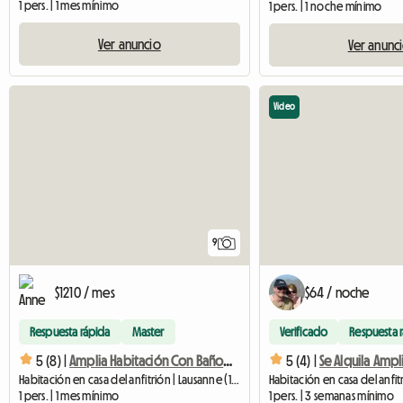
1 pers. | 1 mes mínimo
1 pers. | 1 noche mínimo
Ver anuncio
Ver anunc
Video
9
$1210 / mes
$64 / noche
Respuesta rápida
Master
Verificado
Respuesta 
5 (8) |
Amplia Habitación Con Baño Privado
5 (4) |
Habitación en casa del anfitrión | Lausanne (1004) | 25 M2
1 pers. | 1 mes mínimo
1 pers. | 3 semanas mínimo