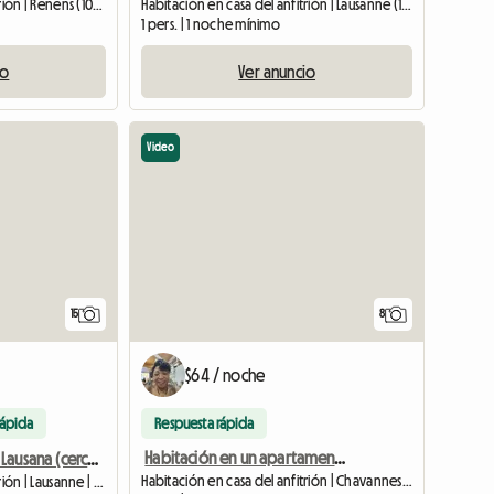
Habitación en casa del anfitrión | Renens (1020)
Habitación en casa del anfitrión | Lausanne (1018)
1 pers. | 1 noche mínimo
io
Ver anuncio
Video
15
8
$64 / noche
rápida
Respuesta rápida
Habitación en un apartamento de lujo de 4,5 habitaciones.
Habitación en Lausana (cerca del CHUV)
Habitación en casa del anfitrión | Chavannes-près-Renens (1022) | 111 M2
Habitación en casa del anfitrión | Lausanne | 10 M2