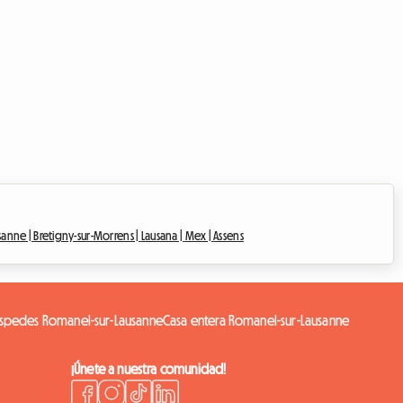
sanne |
Bretigny-sur-Morrens |
Lausana |
Mex |
Assens
éspedes Romanel-sur-Lausanne
Casa entera Romanel-sur-Lausanne
¡Únete a nuestra comunidad!