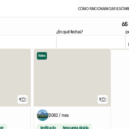
CÓMO FUNCIONA
INICIAR SESIÓN
R
65 
¿En qué fechas?
pe
Video
4
3
$1082 / mes
ter
Verificado
Respuesta rápida