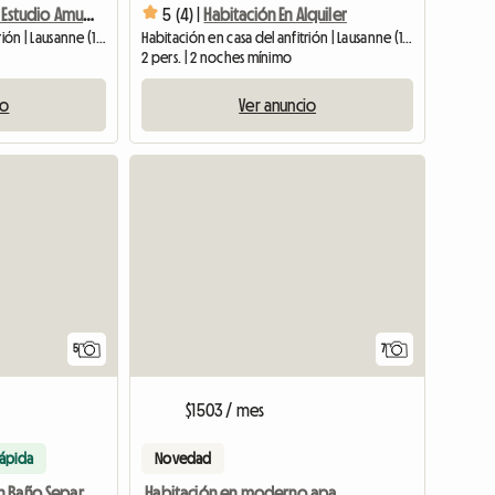
Lausana, Bonito Estudio Amueblado
5 (4) |
Habitación En Alquiler
Habitación en casa del anfitrión | Lausanne (1004) | 29 M2
Habitación en casa del anfitrión | Lausanne (1018) | 20 M2
2 pers. | 2 noches mínimo
io
Ver anuncio
5
7
$1503 / mes
rápida
Novedad
Habitación en moderno apartamento compartido en Lausana
Dormitorio Con Baño Separado En Villa En Bussi