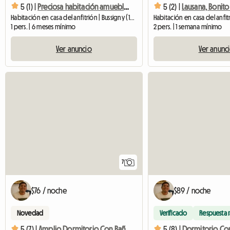
5 (1) |
Preciosa habitación amueblada de aprox. 22 m2 en alquiler
5 (2) |
Habitación en casa del anfitrión | Bussigny (1030) | 22 M2
1 pers. | 6 meses mínimo
2 pers. | 1 semana mínimo
Ver anuncio
Ver anunc
7
$76 / noche
$89 / noche
Novedad
Verificado
Respuesta 
5 (7) |
Amplio Dormitorio Con Baño Privado En Villa En Bussi
5 (8) |