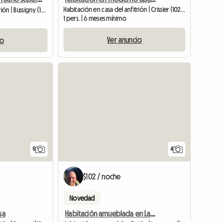
Habitación en casa del anfitrión | Crissier (1023) | 15 M2
Habitación en casa del anfitrión | Bussigny (1030) | 15 M2
1 pers. | 6 meses mínimo
Ver anuncio
io
5
4
$102 / noche
Novedad
sa
Habitación amueblada en Lausana