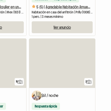
Habitación en alquiler en una casa en Mex (a 20 min de la EPFL/UNIL)
5 (5) |
Agradable Habitación Amueblada
Habitación en casa del anfitrión | Mex (1031) | 17 M2
Habitación en casa del anfitrión | Prilly (1008) | 100 M2
1 pers. | 3 meses mínimo
io
Ver anuncio
15
2
$61 / noche
ter
Respuesta rápida