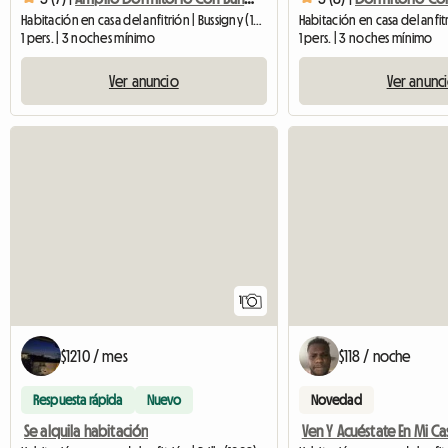
Habitación en casa del anfitrión | Bussigny (1030)
1 pers. | 3 noches mínimo
1 pers. | 3 noches mínimo
Ver anuncio
Ver anunc
Ver anuncio
1
$1210 / mes
$118 / noche
Respuesta rápida
Nuevo
Novedad
Se alquila habitación
Ven Y Acuéstate En Mi Ca