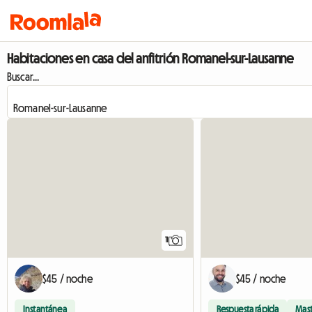
Habitaciones en casa del anfitrión Romanel-sur-Lausanne
Buscar...
11
$45 / noche
$45 / noche
Instantánea
Respuesta rápida
Mas