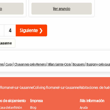
io
Ver anuncio
4
Siguiente ❯
Lausanne
res |
Cugy |
Chavannes-près-Renens |
Villars-Sainte-Croix |
Boussens |
Bussigny-près-Lau
 Romanel-sur-Lausanne
Coliving Romanel-sur-Lausanne
Habitaciones de hu
os de alojamiento
Empresa
Más información
casa del anfitrión
Blog
Ayuda