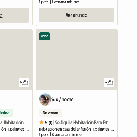
1 pers. | 1 semana mínimo
Ver anuncio
io
Video
5
6
$64 / noche
rápida
Novedad
Se Alquila Amplia Habitación Amueblada
5 (1) |
Se Alquila Habitación Para Estudiante En Epalinges (ch)
Habitación en casa del anfitrión | Epalinges | 25 M2
Habitación en casa del anfitrión | Epalinges | 25 M2
1 pers. | 3 semanas mínimo