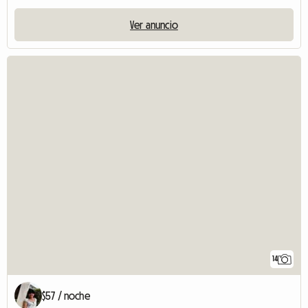
Ver anuncio
14
$57 / noche