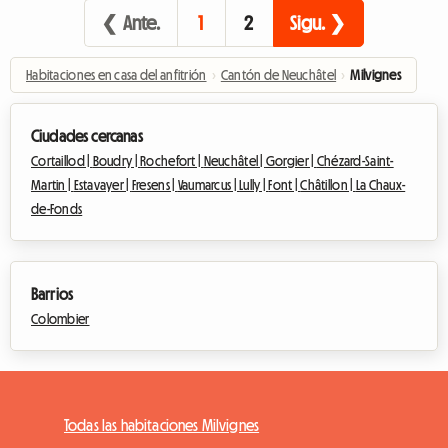
❮ Ante.
1
2
Sigu. ❯
Habitaciones en casa del anfitrión
›
Cantón de Neuchâtel
›
Milvignes
Ciudades cercanas
Cortaillod |
Boudry |
Rochefort |
Neuchâtel |
Gorgier |
Chézard-Saint-
Martin |
Estavayer |
Fresens |
Vaumarcus |
Lully |
Font |
Châtillon |
La Chaux-
de-Fonds
Barrios
Colombier
Todas las habitaciones Milvignes