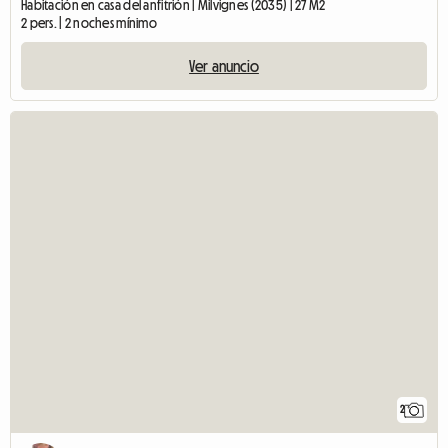
Habitación en casa del anfitrión | Milvignes (2035) | 27 M2
2 pers. | 2 noches mínimo
Ver anuncio
2