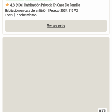
4.8 (40) |
Habitación Privada En Casa De Familia
Habitación en casa del anfitrión | Peseux (2034) | 15 M2
1 pers. | 1 noche mínimo
Ver anuncio
14