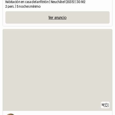
Habitación en casa del anfitrión | Neuchâtel (2035) | 30 M2
2 pers. | 5 noches mínimo
Ver anuncio
10