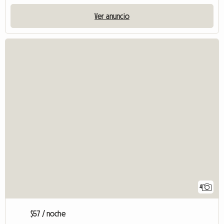
Ver anuncio
4
$57 / noche