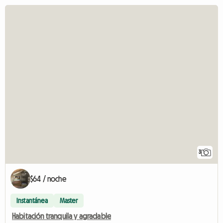
3
$64 / noche
Instantánea
Master
Habitación tranquila y agradable