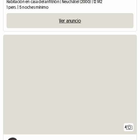
Habitación en casa del anfitrión | Neuchâtel (2000) | 12 M2
1 pers. | 5 noches mínimo
Ver anuncio
4