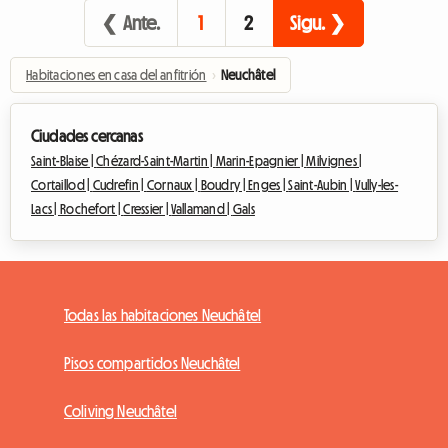
❮ Ante.
1
2
Sigu. ❯
Habitaciones en casa del anfitrión
›
Neuchâtel
Ciudades cercanas
Saint-Blaise |
Chézard-Saint-Martin |
Marin-Epagnier |
Milvignes |
Cortaillod |
Cudrefin |
Cornaux |
Boudry |
Enges |
Saint-Aubin |
Vully-les-
Lacs |
Rochefort |
Cressier |
Vallamand |
Gals
Todas las habitaciones Neuchâtel
Pisos compartidos Neuchâtel
Coliving Neuchâtel