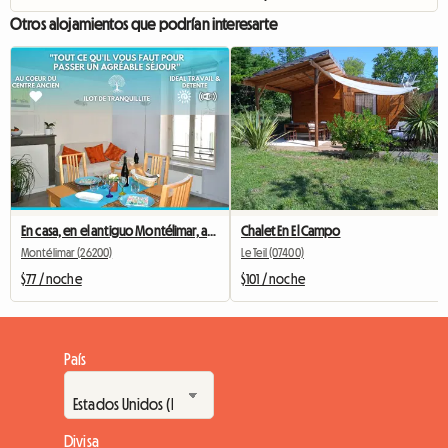
Otros alojamientos que podrían interesarte
En casa, en el antiguo Montélimar, acogedora T2, Wifi
Chalet En El Campo
Montélimar (26200)
Le Teil (07400)
$77 / noche
$101 / noche
País
Divisa