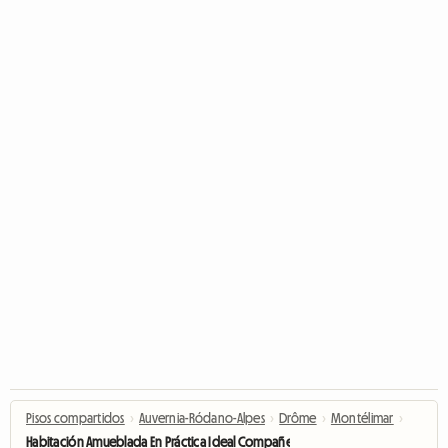
Pisos compartidos
›
Auvernia-Ródano-Alpes
›
Drôme
›
Montélimar
›
Habitación Amueblada En Práctica Ideal Compañero De Piso, Estudiante