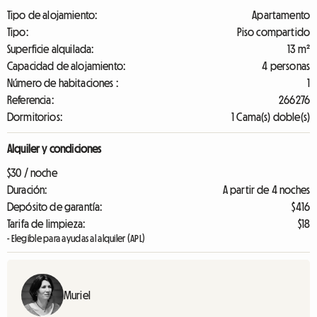
Tipo de alojamiento:
Apartamento
Tipo:
Piso compartido
Superficie alquilada:
13 m²
Capacidad de alojamiento:
4 personas
Número de habitaciones :
1
Referencia:
266276
Dormitorios:
1 Cama(s) doble(s)
Alquiler y condiciones
$30 / noche
Duración:
A partir de 4 noches
Depósito de garantía:
$416
Tarifa de limpieza:
$18
- Elegible para ayudas al alquiler (APL)
Muriel