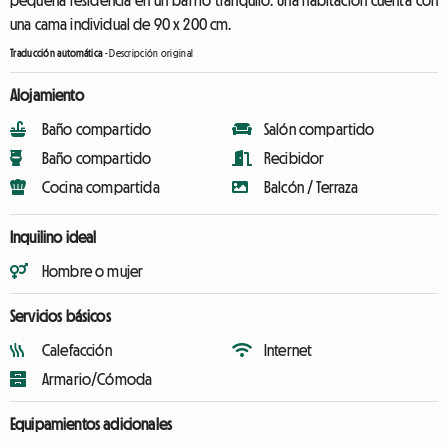
pequeña residencia en un barrio tranquilo. Una habitación cuenta con
una cama individual de 90 x 200 cm.
Traducción automática
-
Descripción original
Alojamiento
Baño compartido
Salón compartido
Baño compartido
Recibidor
Cocina compartida
Balcón / Terraza
Inquilino ideal
Hombre o mujer
Servicios básicos
Calefacción
Internet
Armario/Cómoda
Equipamientos adicionales